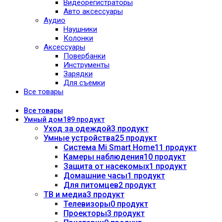
Видеорегистраторы
Авто аксессуары
Аудио
Наушники
Колонки
Аксессуары
Повербанки
Инструменты
Зарядки
Для съемки
Все товары
Все
товары
Умный дом
189 продукт
Уход за одеждой
3 продукт
Умные устройства
25 продукт
Система Mi Smart Home
11 продукт
Камеры наблюдения
10 продукт
Защита от насекомых
1 продукт
Домашние часы
1 продукт
Для питомцев
2 продукт
ТВ и медиа
3 продукт
Телевизоры
0 продукт
Проекторы
3 продукт