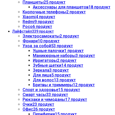
Планшеты
25 продукт
Аксессуары для планшетов
18 продукт
Кнопочные телефоны
2 продукт
Xiaomi
4 продукт
Redmi
9 продукт
Poco
6 продукт
Лайфстайл
339 продукт
Электросамокаты
2 продукт
Фонари
10 продукт
Уход за собой
53 продукт
Ушные палочки
1 продукт
Маникюрные наборы
3 продукт
Ирригаторы
2 продукт
Зубные щетки
14 продукт
Зеркала
3 продукт
Для лица
5 продукт
Для волос
13 продукт
Бритвы и триммеры
12 продукт
Спорт и здоровье
15 продукт
Смарт часы
33 продукт
Рюкзаки и чемоданы
17 продукт
Очки
23 продукт
Офис
26 продукт
Периферия
15 продукт