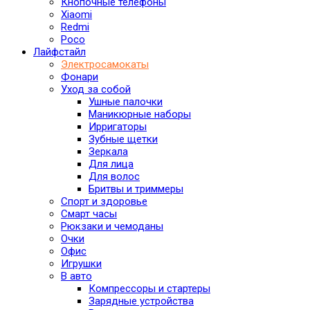
Кнопочные телефоны
Xiaomi
Redmi
Poco
Лайфстайл
Электросамокаты
Фонари
Уход за собой
Ушные палочки
Маникюрные наборы
Ирригаторы
Зубные щетки
Зеркала
Для лица
Для волос
Бритвы и триммеры
Спорт и здоровье
Смарт часы
Рюкзаки и чемоданы
Очки
Офис
Игрушки
В авто
Компрессоры и стартеры
Зарядные устройства