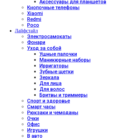
Аксессуары для планшетов
Кнопочные телефоны
Xiaomi
Redmi
Poco
Лайфстайл
Электросамокаты
Фонари
Уход за собой
Ушные палочки
Маникюрные наборы
Ирригаторы
Зубные щетки
Зеркала
Для лица
Для волос
Бритвы и триммеры
Спорт и здоровье
Смарт часы
Рюкзаки и чемоданы
Очки
Офис
Игрушки
В авто