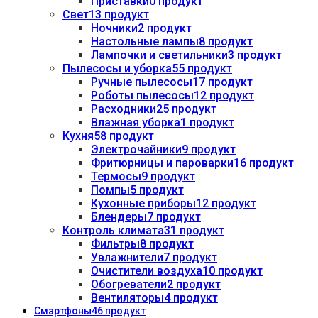
Приставки
0 продукт
Свет
13 продукт
Ночники
2 продукт
Настольные лампы
8 продукт
Лампочки и светильники
3 продукт
Пылесосы и уборка
55 продукт
Ручные пылесосы
17 продукт
Роботы пылесосы
12 продукт
Расходники
25 продукт
Влажная уборка
1 продукт
Кухня
58 продукт
Электрочайники
9 продукт
Фритюрницы и пароварки
16 продукт
Термосы
9 продукт
Помпы
5 продукт
Кухонные приборы
12 продукт
Блендеры
7 продукт
Контроль климата
31 продукт
Фильтры
8 продукт
Увлажнители
7 продукт
Очистители воздуха
10 продукт
Обогреватели
2 продукт
Вентиляторы
4 продукт
Смартфоны
46 продукт