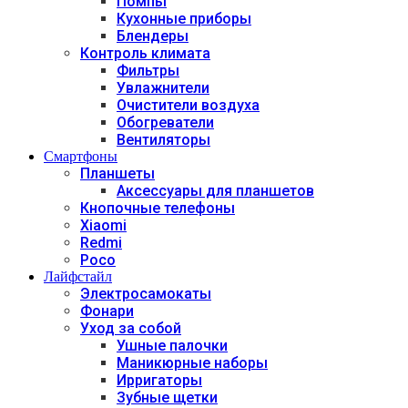
Помпы
Кухонные приборы
Блендеры
Контроль климата
Фильтры
Увлажнители
Очистители воздуха
Обогреватели
Вентиляторы
Смартфоны
Планшеты
Аксессуары для планшетов
Кнопочные телефоны
Xiaomi
Redmi
Poco
Лайфстайл
Электросамокаты
Фонари
Уход за собой
Ушные палочки
Маникюрные наборы
Ирригаторы
Зубные щетки