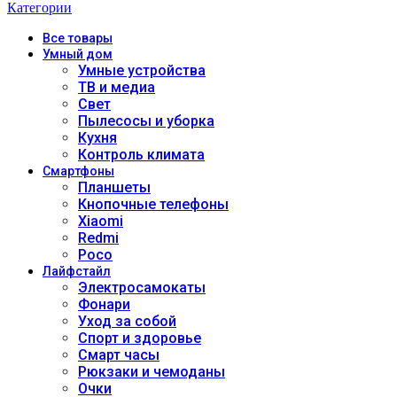
Категории
Все
товары
Умный дом
Умные устройства
ТВ и медиа
Свет
Пылесосы и уборка
Кухня
Контроль климата
Смартфоны
Планшеты
Кнопочные телефоны
Xiaomi
Redmi
Poco
Лайфстайл
Электросамокаты
Фонари
Уход за собой
Спорт и здоровье
Смарт часы
Рюкзаки и чемоданы
Очки