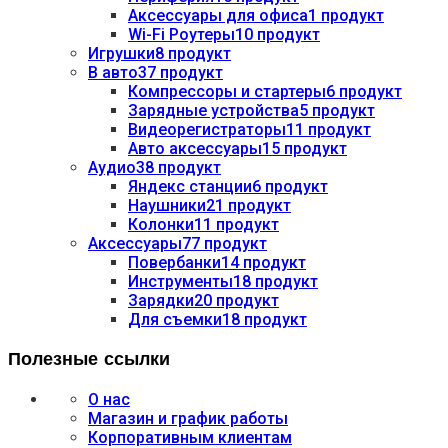
Аксессуары для офиса
1 продукт
Wi-Fi Роутеры
10 продукт
Игрушки
8 продукт
В авто
37 продукт
Компрессоры и стартеры
6 продукт
Зарядные устройства
5 продукт
Видеорегистраторы
11 продукт
Авто аксессуары
15 продукт
Аудио
38 продукт
Яндекс станции
6 продукт
Наушники
21 продукт
Колонки
11 продукт
Аксессуары
77 продукт
Повербанки
14 продукт
Инструменты
18 продукт
Зарядки
20 продукт
Для съемки
18 продукт
Полезные ссылки
О нас
Магазин и график работы
Корпоративным клиентам