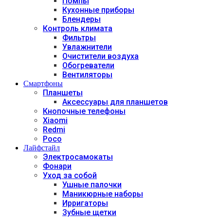
Помпы
Кухонные приборы
Блендеры
Контроль климата
Фильтры
Увлажнители
Очистители воздуха
Обогреватели
Вентиляторы
Смартфоны
Планшеты
Аксессуары для планшетов
Кнопочные телефоны
Xiaomi
Redmi
Poco
Лайфстайл
Электросамокаты
Фонари
Уход за собой
Ушные палочки
Маникюрные наборы
Ирригаторы
Зубные щетки