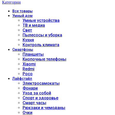
Категории
Все
товары
Умный дом
Умные устройства
ТВ и медиа
Свет
Пылесосы и уборка
Кухня
Контроль климата
Смартфоны
Планшеты
Кнопочные телефоны
Xiaomi
Redmi
Poco
Лайфстайл
Электросамокаты
Фонари
Уход за собой
Спорт и здоровье
Смарт часы
Рюкзаки и чемоданы
Очки