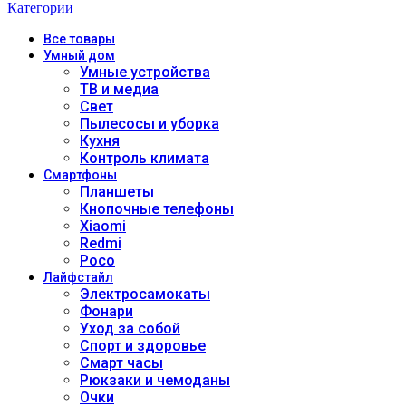
Категории
Все
товары
Умный дом
Умные устройства
ТВ и медиа
Свет
Пылесосы и уборка
Кухня
Контроль климата
Смартфоны
Планшеты
Кнопочные телефоны
Xiaomi
Redmi
Poco
Лайфстайл
Электросамокаты
Фонари
Уход за собой
Спорт и здоровье
Смарт часы
Рюкзаки и чемоданы
Очки