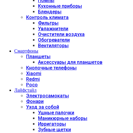
Помпы
Кухонные приборы
Блендеры
Контроль климата
Фильтры
Увлажнители
Очистители воздуха
Обогреватели
Вентиляторы
Смартфоны
Планшеты
Аксессуары для планшетов
Кнопочные телефоны
Xiaomi
Redmi
Poco
Лайфстайл
Электросамокаты
Фонари
Уход за собой
Ушные палочки
Маникюрные наборы
Ирригаторы
Зубные щетки