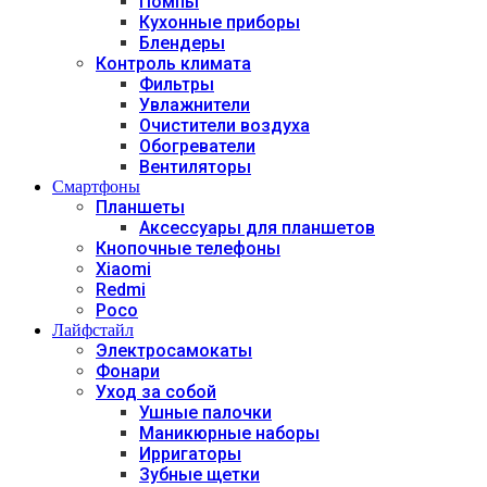
Помпы
Кухонные приборы
Блендеры
Контроль климата
Фильтры
Увлажнители
Очистители воздуха
Обогреватели
Вентиляторы
Смартфоны
Планшеты
Аксессуары для планшетов
Кнопочные телефоны
Xiaomi
Redmi
Poco
Лайфстайл
Электросамокаты
Фонари
Уход за собой
Ушные палочки
Маникюрные наборы
Ирригаторы
Зубные щетки