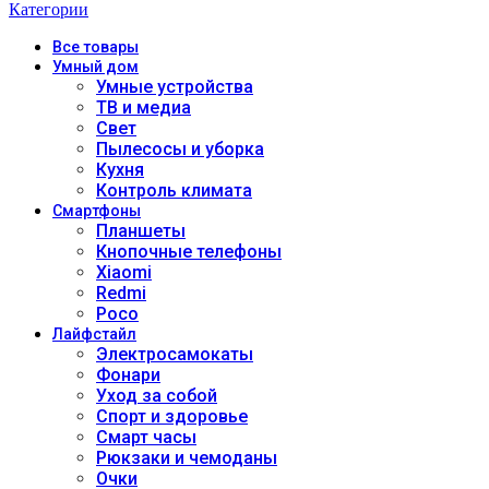
Категории
Все
товары
Умный дом
Умные устройства
ТВ и медиа
Свет
Пылесосы и уборка
Кухня
Контроль климата
Смартфоны
Планшеты
Кнопочные телефоны
Xiaomi
Redmi
Poco
Лайфстайл
Электросамокаты
Фонари
Уход за собой
Спорт и здоровье
Смарт часы
Рюкзаки и чемоданы
Очки