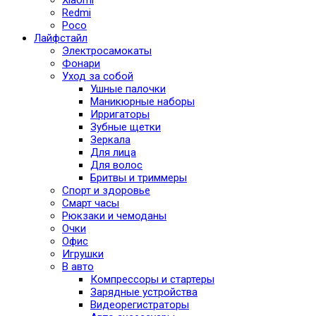
Redmi
Poco
Лайфстайл
Электросамокаты
Фонари
Уход за собой
Ушные палочки
Маникюрные наборы
Ирригаторы
Зубные щетки
Зеркала
Для лица
Для волос
Бритвы и триммеры
Спорт и здоровье
Смарт часы
Рюкзаки и чемоданы
Очки
Офис
Игрушки
В авто
Компрессоры и стартеры
Зарядные устройства
Видеорегистраторы