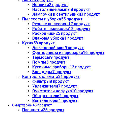
Ночники
2 продукт
Настольные лампы
8 продукт
Лампочки и светильники
3 продукт
Пылесосы и уборка
55 продукт
Ручные пылесосы
17 продукт
Роботы пылесосы
12 продукт
Расходники
25 продукт
Влажная уборка
1 продукт
Кухня
58 продукт
Электрочайники
9 продукт
Фритюрницы и пароварки
16 продукт
Термосы
9 продукт
Помпы
5 продукт
Кухонные приборы
12 продукт
Блендеры
7 продукт
Контроль климата
31 продукт
Фильтры
8 продукт
Увлажнители
7 продукт
Очистители воздуха
10 продукт
Обогреватели
2 продукт
Вентиляторы
4 продукт
Смартфоны
46 продукт
Планшеты
25 продукт