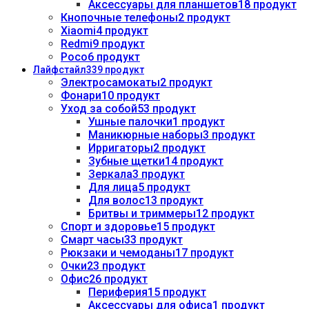
Аксессуары для планшетов
18 продукт
Кнопочные телефоны
2 продукт
Xiaomi
4 продукт
Redmi
9 продукт
Poco
6 продукт
Лайфстайл
339 продукт
Электросамокаты
2 продукт
Фонари
10 продукт
Уход за собой
53 продукт
Ушные палочки
1 продукт
Маникюрные наборы
3 продукт
Ирригаторы
2 продукт
Зубные щетки
14 продукт
Зеркала
3 продукт
Для лица
5 продукт
Для волос
13 продукт
Бритвы и триммеры
12 продукт
Спорт и здоровье
15 продукт
Смарт часы
33 продукт
Рюкзаки и чемоданы
17 продукт
Очки
23 продукт
Офис
26 продукт
Периферия
15 продукт
Аксессуары для офиса
1 продукт