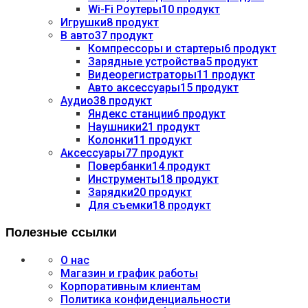
Wi-Fi Роутеры
10 продукт
Игрушки
8 продукт
В авто
37 продукт
Компрессоры и стартеры
6 продукт
Зарядные устройства
5 продукт
Видеорегистраторы
11 продукт
Авто аксессуары
15 продукт
Аудио
38 продукт
Яндекс станции
6 продукт
Наушники
21 продукт
Колонки
11 продукт
Аксессуары
77 продукт
Повербанки
14 продукт
Инструменты
18 продукт
Зарядки
20 продукт
Для съемки
18 продукт
Полезные ссылки
О нас
Магазин и график работы
Корпоративным клиентам
Политика конфиденциальности