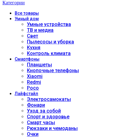
Категории
Все
товары
Умный дом
Умные устройства
ТВ и медиа
Свет
Пылесосы и уборка
Кухня
Контроль климата
Смартфоны
Планшеты
Кнопочные телефоны
Xiaomi
Redmi
Poco
Лайфстайл
Электросамокаты
Фонари
Уход за собой
Спорт и здоровье
Смарт часы
Рюкзаки и чемоданы
Очки