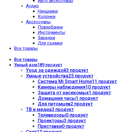
Авто аксессуары
Аудио
Наушники
Колонки
Аксессуары
Повербанки
Инструменты
Зарядки
Для съемки
Все товары
Все
товары
Умный дом
189 продукт
Уход за одеждой
3 продукт
Умные устройства
25 продукт
Система Mi Smart Home
11 продукт
Камеры наблюдения
10 продукт
Защита от насекомых
1 продукт
Домашние часы
1 продукт
Для питомцев
2 продукт
ТВ и медиа
3 продукт
Телевизоры
0 продукт
Проекторы
3 продукт
Приставки
0 продукт
Свет
13 продукт