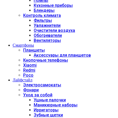
Помпы
Кухонные приборы
Блендеры
Контроль климата
Фильтры
Увлажнители
Очистители воздуха
Обогреватели
Вентиляторы
Смартфоны
Планшеты
Аксессуары для планшетов
Кнопочные телефоны
Xiaomi
Redmi
Poco
Лайфстайл
Электросамокаты
Фонари
Уход за собой
Ушные палочки
Маникюрные наборы
Ирригаторы
Зубные щетки