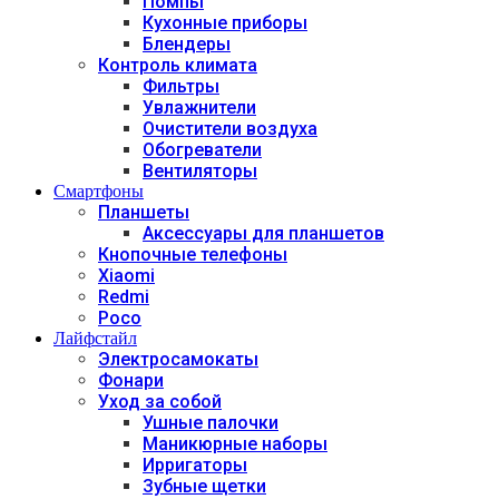
Помпы
Кухонные приборы
Блендеры
Контроль климата
Фильтры
Увлажнители
Очистители воздуха
Обогреватели
Вентиляторы
Смартфоны
Планшеты
Аксессуары для планшетов
Кнопочные телефоны
Xiaomi
Redmi
Poco
Лайфстайл
Электросамокаты
Фонари
Уход за собой
Ушные палочки
Маникюрные наборы
Ирригаторы
Зубные щетки