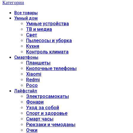
Категории
Все
товары
Умный дом
Умные устройства
ТВ и медиа
Свет
Пылесосы и уборка
Кухня
Контроль климата
Смартфоны
Планшеты
Кнопочные телефоны
Xiaomi
Redmi
Poco
Лайфстайл
Электросамокаты
Фонари
Уход за собой
Спорт и здоровье
Смарт часы
Рюкзаки и чемоданы
Очки