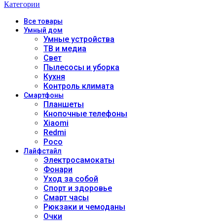
Категории
Все
товары
Умный дом
Умные устройства
ТВ и медиа
Свет
Пылесосы и уборка
Кухня
Контроль климата
Смартфоны
Планшеты
Кнопочные телефоны
Xiaomi
Redmi
Poco
Лайфстайл
Электросамокаты
Фонари
Уход за собой
Спорт и здоровье
Смарт часы
Рюкзаки и чемоданы
Очки