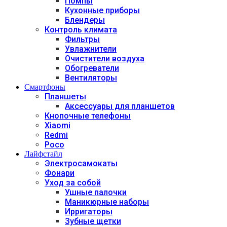
Помпы
Кухонные приборы
Блендеры
Контроль климата
Фильтры
Увлажнители
Очистители воздуха
Обогреватели
Вентиляторы
Смартфоны
Планшеты
Аксессуары для планшетов
Кнопочные телефоны
Xiaomi
Redmi
Poco
Лайфстайл
Электросамокаты
Фонари
Уход за собой
Ушные палочки
Маникюрные наборы
Ирригаторы
Зубные щетки