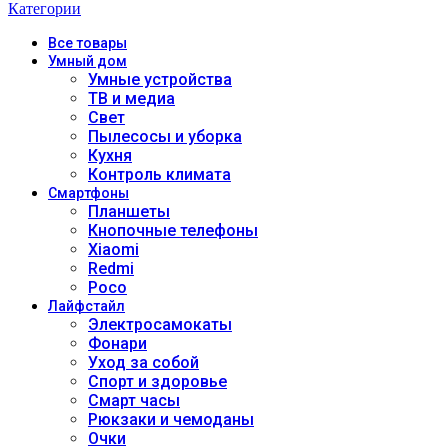
Категории
Все
товары
Умный дом
Умные устройства
ТВ и медиа
Свет
Пылесосы и уборка
Кухня
Контроль климата
Смартфоны
Планшеты
Кнопочные телефоны
Xiaomi
Redmi
Poco
Лайфстайл
Электросамокаты
Фонари
Уход за собой
Спорт и здоровье
Смарт часы
Рюкзаки и чемоданы
Очки