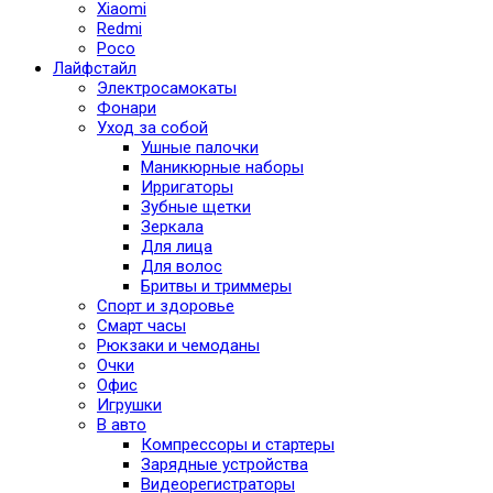
Xiaomi
Redmi
Poco
Лайфстайл
Электросамокаты
Фонари
Уход за собой
Ушные палочки
Маникюрные наборы
Ирригаторы
Зубные щетки
Зеркала
Для лица
Для волос
Бритвы и триммеры
Спорт и здоровье
Смарт часы
Рюкзаки и чемоданы
Очки
Офис
Игрушки
В авто
Компрессоры и стартеры
Зарядные устройства
Видеорегистраторы