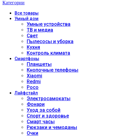
Категории
Все
товары
Умный дом
Умные устройства
ТВ и медиа
Свет
Пылесосы и уборка
Кухня
Контроль климата
Смартфоны
Планшеты
Кнопочные телефоны
Xiaomi
Redmi
Poco
Лайфстайл
Электросамокаты
Фонари
Уход за собой
Спорт и здоровье
Смарт часы
Рюкзаки и чемоданы
Очки