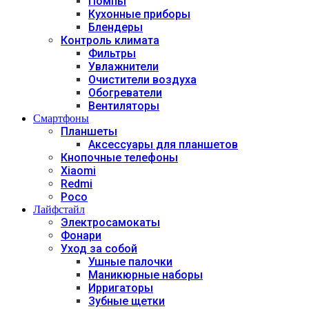
Помпы
Кухонные приборы
Блендеры
Контроль климата
Фильтры
Увлажнители
Очистители воздуха
Обогреватели
Вентиляторы
Смартфоны
Планшеты
Аксессуары для планшетов
Кнопочные телефоны
Xiaomi
Redmi
Poco
Лайфстайл
Электросамокаты
Фонари
Уход за собой
Ушные палочки
Маникюрные наборы
Ирригаторы
Зубные щетки