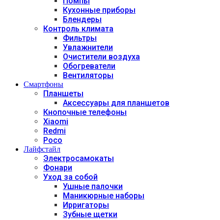
Помпы
Кухонные приборы
Блендеры
Контроль климата
Фильтры
Увлажнители
Очистители воздуха
Обогреватели
Вентиляторы
Смартфоны
Планшеты
Аксессуары для планшетов
Кнопочные телефоны
Xiaomi
Redmi
Poco
Лайфстайл
Электросамокаты
Фонари
Уход за собой
Ушные палочки
Маникюрные наборы
Ирригаторы
Зубные щетки