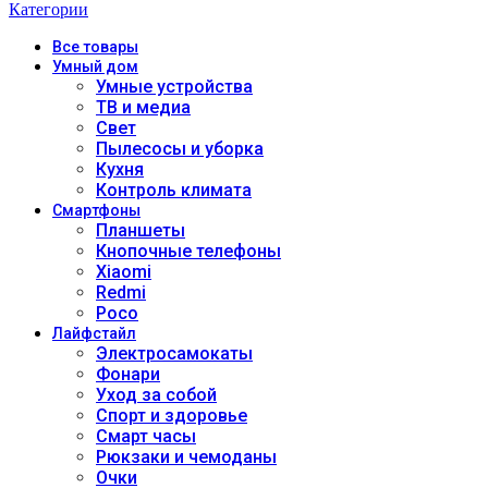
Категории
Все
товары
Умный дом
Умные устройства
ТВ и медиа
Свет
Пылесосы и уборка
Кухня
Контроль климата
Смартфоны
Планшеты
Кнопочные телефоны
Xiaomi
Redmi
Poco
Лайфстайл
Электросамокаты
Фонари
Уход за собой
Спорт и здоровье
Смарт часы
Рюкзаки и чемоданы
Очки