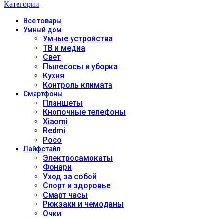
Категории
Все
товары
Умный дом
Умные устройства
ТВ и медиа
Свет
Пылесосы и уборка
Кухня
Контроль климата
Смартфоны
Планшеты
Кнопочные телефоны
Xiaomi
Redmi
Poco
Лайфстайл
Электросамокаты
Фонари
Уход за собой
Спорт и здоровье
Смарт часы
Рюкзаки и чемоданы
Очки