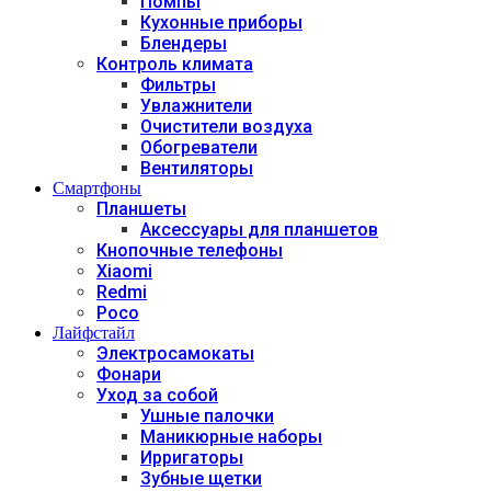
Помпы
Кухонные приборы
Блендеры
Контроль климата
Фильтры
Увлажнители
Очистители воздуха
Обогреватели
Вентиляторы
Смартфоны
Планшеты
Аксессуары для планшетов
Кнопочные телефоны
Xiaomi
Redmi
Poco
Лайфстайл
Электросамокаты
Фонари
Уход за собой
Ушные палочки
Маникюрные наборы
Ирригаторы
Зубные щетки