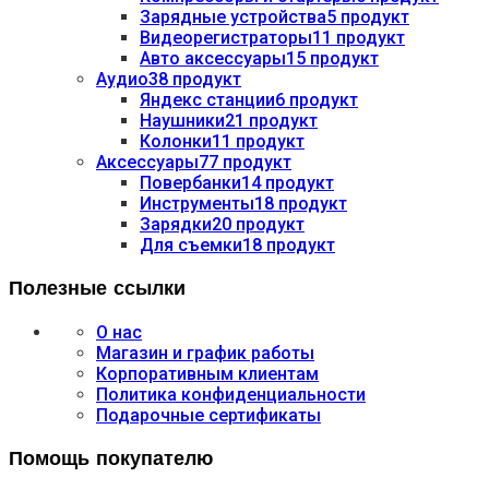
Зарядные устройства
5 продукт
Видеорегистраторы
11 продукт
Авто аксессуары
15 продукт
Аудио
38 продукт
Яндекс станции
6 продукт
Наушники
21 продукт
Колонки
11 продукт
Аксессуары
77 продукт
Повербанки
14 продукт
Инструменты
18 продукт
Зарядки
20 продукт
Для съемки
18 продукт
Полезные ссылки
О нас
Магазин и график работы
Корпоративным клиентам
Политика конфиденциальности
Подарочные сертификаты
Помощь покупателю