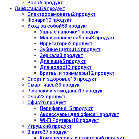
Poco
6 продукт
Лайфстайл
339 продукт
Электросамокаты
2 продукт
Фонари
10 продукт
Уход за собой
53 продукт
Ушные палочки
1 продукт
Маникюрные наборы
3 продукт
Ирригаторы
2 продукт
Зубные щетки
14 продукт
Зеркала
3 продукт
Для лица
5 продукт
Для волос
13 продукт
Бритвы и триммеры
12 продукт
Спорт и здоровье
15 продукт
Смарт часы
33 продукт
Рюкзаки и чемоданы
17 продукт
Очки
23 продукт
Офис
26 продукт
Периферия
15 продукт
Аксессуары для офиса
1 продукт
Wi-Fi Роутеры
10 продукт
Игрушки
8 продукт
В авто
37 продукт
Компрессоры и стартеры
6 продукт