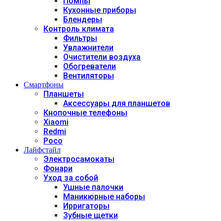
Помпы
Кухонные приборы
Блендеры
Контроль климата
Фильтры
Увлажнители
Очистители воздуха
Обогреватели
Вентиляторы
Смартфоны
Планшеты
Аксессуары для планшетов
Кнопочные телефоны
Xiaomi
Redmi
Poco
Лайфстайл
Электросамокаты
Фонари
Уход за собой
Ушные палочки
Маникюрные наборы
Ирригаторы
Зубные щетки