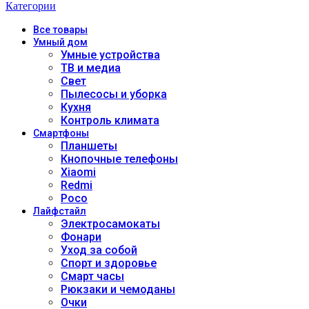
Категории
Все
товары
Умный дом
Умные устройства
ТВ и медиа
Свет
Пылесосы и уборка
Кухня
Контроль климата
Смартфоны
Планшеты
Кнопочные телефоны
Xiaomi
Redmi
Poco
Лайфстайл
Электросамокаты
Фонари
Уход за собой
Спорт и здоровье
Смарт часы
Рюкзаки и чемоданы
Очки