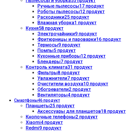
Пылесосы и уборка
55 продукт
Ручные пылесосы
17 продукт
Роботы пылесосы
12 продукт
Расходники
25 продукт
Влажная уборка
1 продукт
Кухня
58 продукт
Электрочайники
9 продукт
Фритюрницы и пароварки
16 продукт
Термосы
9 продукт
Помпы
5 продукт
Кухонные приборы
12 продукт
Блендеры
7 продукт
Контроль климата
31 продукт
Фильтры
8 продукт
Увлажнители
7 продукт
Очистители воздуха
10 продукт
Обогреватели
2 продукт
Вентиляторы
4 продукт
Смартфоны
46 продукт
Планшеты
25 продукт
Аксессуары для планшетов
18 продукт
Кнопочные телефоны
2 продукт
Xiaomi
4 продукт
Redmi
9 продукт