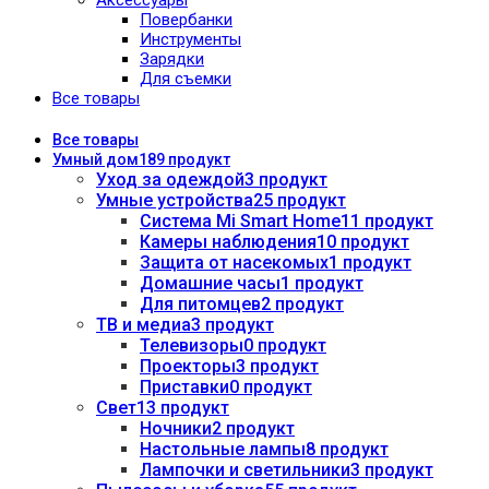
Повербанки
Инструменты
Зарядки
Для съемки
Все товары
Все
товары
Умный дом
189 продукт
Уход за одеждой
3 продукт
Умные устройства
25 продукт
Система Mi Smart Home
11 продукт
Камеры наблюдения
10 продукт
Защита от насекомых
1 продукт
Домашние часы
1 продукт
Для питомцев
2 продукт
ТВ и медиа
3 продукт
Телевизоры
0 продукт
Проекторы
3 продукт
Приставки
0 продукт
Свет
13 продукт
Ночники
2 продукт
Настольные лампы
8 продукт
Лампочки и светильники
3 продукт