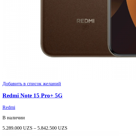
Добавить в список желаний
Redmi Note 15 Pro+ 5G
Redmi
В наличии
Диапазон
5.289.000
UZS
–
5.842.500
UZS
цен: