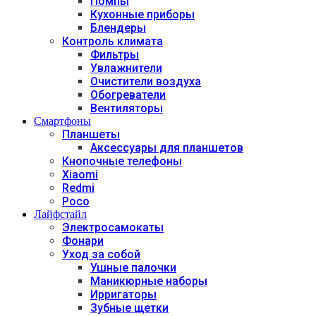
Помпы
Кухонные приборы
Блендеры
Контроль климата
Фильтры
Увлажнители
Очистители воздуха
Обогреватели
Вентиляторы
Смартфоны
Планшеты
Аксессуары для планшетов
Кнопочные телефоны
Xiaomi
Redmi
Poco
Лайфстайл
Электросамокаты
Фонари
Уход за собой
Ушные палочки
Маникюрные наборы
Ирригаторы
Зубные щетки