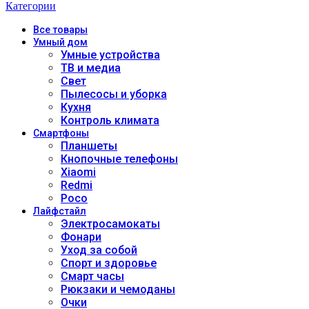
Категории
Все
товары
Умный дом
Умные устройства
ТВ и медиа
Свет
Пылесосы и уборка
Кухня
Контроль климата
Смартфоны
Планшеты
Кнопочные телефоны
Xiaomi
Redmi
Poco
Лайфстайл
Электросамокаты
Фонари
Уход за собой
Спорт и здоровье
Смарт часы
Рюкзаки и чемоданы
Очки