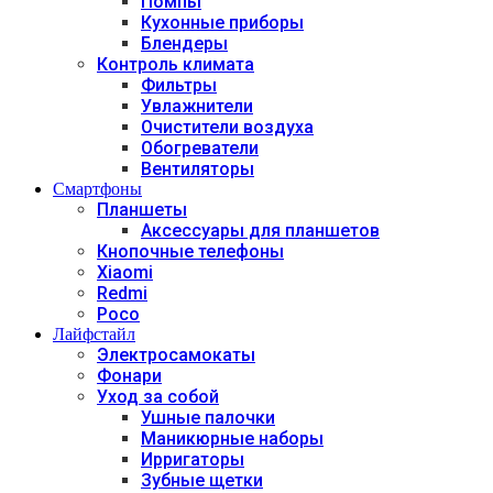
Помпы
Кухонные приборы
Блендеры
Контроль климата
Фильтры
Увлажнители
Очистители воздуха
Обогреватели
Вентиляторы
Смартфоны
Планшеты
Аксессуары для планшетов
Кнопочные телефоны
Xiaomi
Redmi
Poco
Лайфстайл
Электросамокаты
Фонари
Уход за собой
Ушные палочки
Маникюрные наборы
Ирригаторы
Зубные щетки