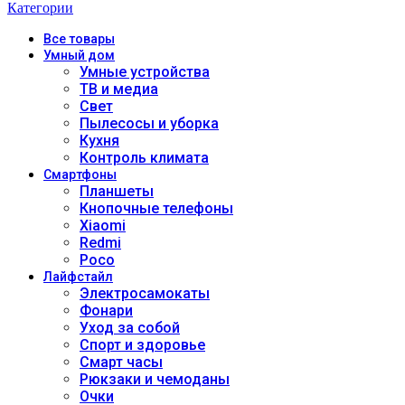
Категории
Все
товары
Умный дом
Умные устройства
ТВ и медиа
Свет
Пылесосы и уборка
Кухня
Контроль климата
Смартфоны
Планшеты
Кнопочные телефоны
Xiaomi
Redmi
Poco
Лайфстайл
Электросамокаты
Фонари
Уход за собой
Спорт и здоровье
Смарт часы
Рюкзаки и чемоданы
Очки