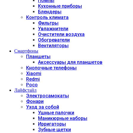
Помпы
Кухонные приборы
Блендеры
Контроль климата
Фильтры
Увлажнители
Очистители воздуха
Обогреватели
Вентиляторы
Смартфоны
Планшеты
Аксессуары для планшетов
Кнопочные телефоны
Xiaomi
Redmi
Poco
Лайфстайл
Электросамокаты
Фонари
Уход за собой
Ушные палочки
Маникюрные наборы
Ирригаторы
Зубные щетки