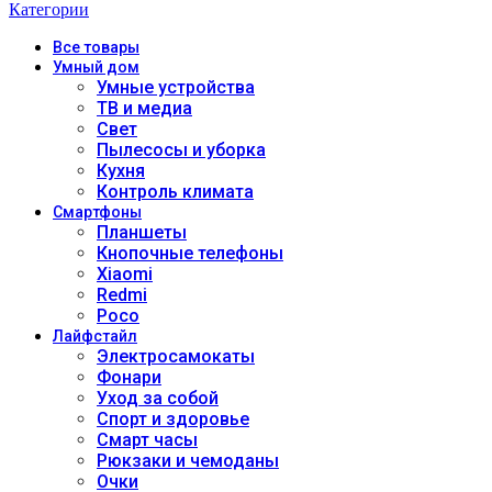
Категории
Все
товары
Умный дом
Умные устройства
ТВ и медиа
Свет
Пылесосы и уборка
Кухня
Контроль климата
Смартфоны
Планшеты
Кнопочные телефоны
Xiaomi
Redmi
Poco
Лайфстайл
Электросамокаты
Фонари
Уход за собой
Спорт и здоровье
Смарт часы
Рюкзаки и чемоданы
Очки