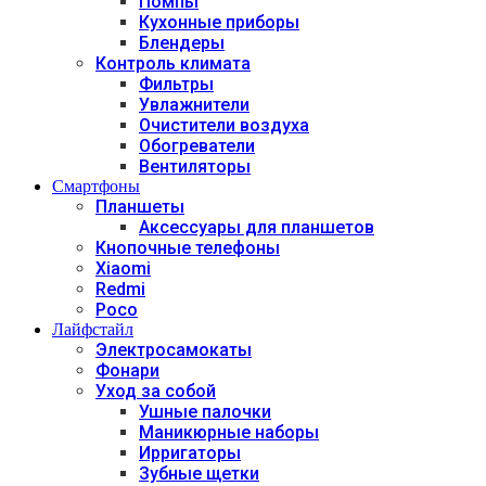
Помпы
Кухонные приборы
Блендеры
Контроль климата
Фильтры
Увлажнители
Очистители воздуха
Обогреватели
Вентиляторы
Смартфоны
Планшеты
Аксессуары для планшетов
Кнопочные телефоны
Xiaomi
Redmi
Poco
Лайфстайл
Электросамокаты
Фонари
Уход за собой
Ушные палочки
Маникюрные наборы
Ирригаторы
Зубные щетки