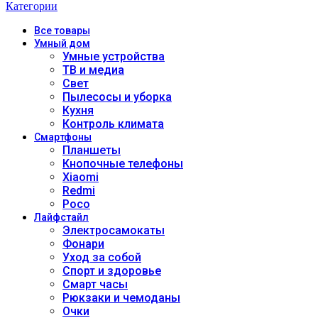
Категории
Все
товары
Умный дом
Умные устройства
ТВ и медиа
Свет
Пылесосы и уборка
Кухня
Контроль климата
Смартфоны
Планшеты
Кнопочные телефоны
Xiaomi
Redmi
Poco
Лайфстайл
Электросамокаты
Фонари
Уход за собой
Спорт и здоровье
Смарт часы
Рюкзаки и чемоданы
Очки