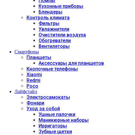
Помпы
Кухонные приборы
Блендеры
Контроль климата
Фильтры
Увлажнители
Очистители воздуха
Обогреватели
Вентиляторы
Смартфоны
Планшеты
Аксессуары для планшетов
Кнопочные телефоны
Xiaomi
Redmi
Poco
Лайфстайл
Электросамокаты
Фонари
Уход за собой
Ушные палочки
Маникюрные наборы
Ирригаторы
Зубные щетки