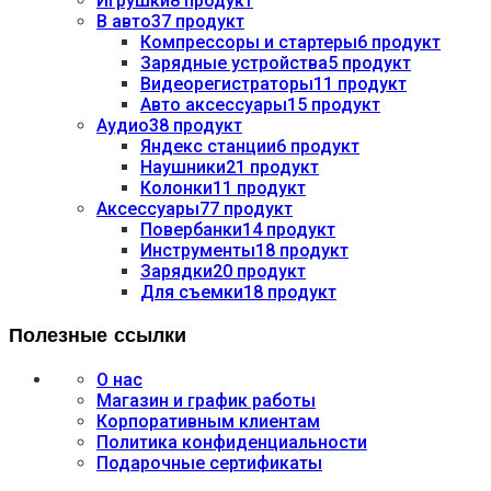
Игрушки
8 продукт
В авто
37 продукт
Компрессоры и стартеры
6 продукт
Зарядные устройства
5 продукт
Видеорегистраторы
11 продукт
Авто аксессуары
15 продукт
Аудио
38 продукт
Яндекс станции
6 продукт
Наушники
21 продукт
Колонки
11 продукт
Аксессуары
77 продукт
Повербанки
14 продукт
Инструменты
18 продукт
Зарядки
20 продукт
Для съемки
18 продукт
Полезные ссылки
О нас
Магазин и график работы
Корпоративным клиентам
Политика конфиденциальности
Подарочные сертификаты