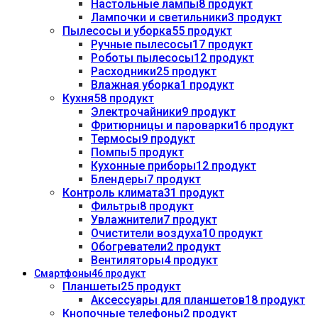
Настольные лампы
8 продукт
Лампочки и светильники
3 продукт
Пылесосы и уборка
55 продукт
Ручные пылесосы
17 продукт
Роботы пылесосы
12 продукт
Расходники
25 продукт
Влажная уборка
1 продукт
Кухня
58 продукт
Электрочайники
9 продукт
Фритюрницы и пароварки
16 продукт
Термосы
9 продукт
Помпы
5 продукт
Кухонные приборы
12 продукт
Блендеры
7 продукт
Контроль климата
31 продукт
Фильтры
8 продукт
Увлажнители
7 продукт
Очистители воздуха
10 продукт
Обогреватели
2 продукт
Вентиляторы
4 продукт
Смартфоны
46 продукт
Планшеты
25 продукт
Аксессуары для планшетов
18 продукт
Кнопочные телефоны
2 продукт