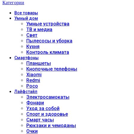
Категории
Все
товары
Умный дом
Умные устройства
ТВ и медиа
Свет
Пылесосы и уборка
Кухня
Контроль климата
Смартфоны
Планшеты
Кнопочные телефоны
Xiaomi
Redmi
Poco
Лайфстайл
Электросамокаты
Фонари
Уход за собой
Спорт и здоровье
Смарт часы
Рюкзаки и чемоданы
Очки