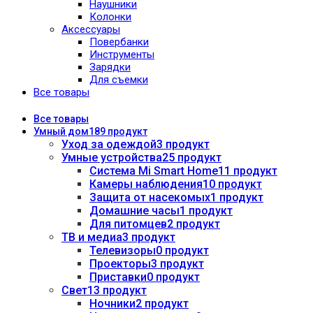
Наушники
Колонки
Аксессуары
Повербанки
Инструменты
Зарядки
Для съемки
Все товары
Все
товары
Умный дом
189 продукт
Уход за одеждой
3 продукт
Умные устройства
25 продукт
Система Mi Smart Home
11 продукт
Камеры наблюдения
10 продукт
Защита от насекомых
1 продукт
Домашние часы
1 продукт
Для питомцев
2 продукт
ТВ и медиа
3 продукт
Телевизоры
0 продукт
Проекторы
3 продукт
Приставки
0 продукт
Свет
13 продукт
Ночники
2 продукт