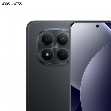
Диапазон
430
$
–
475
$
цен:
430$
–
475$