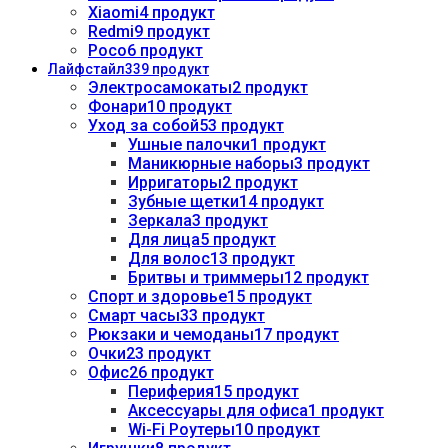
Xiaomi
4 продукт
Redmi
9 продукт
Poco
6 продукт
Лайфстайл
339 продукт
Электросамокаты
2 продукт
Фонари
10 продукт
Уход за собой
53 продукт
Ушные палочки
1 продукт
Маникюрные наборы
3 продукт
Ирригаторы
2 продукт
Зубные щетки
14 продукт
Зеркала
3 продукт
Для лица
5 продукт
Для волос
13 продукт
Бритвы и триммеры
12 продукт
Спорт и здоровье
15 продукт
Смарт часы
33 продукт
Рюкзаки и чемоданы
17 продукт
Очки
23 продукт
Офис
26 продукт
Периферия
15 продукт
Аксессуары для офиса
1 продукт
Wi-Fi Роутеры
10 продукт