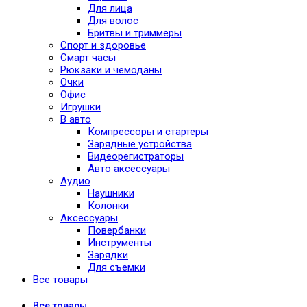
Для лица
Для волос
Бритвы и триммеры
Спорт и здоровье
Смарт часы
Рюкзаки и чемоданы
Очки
Офис
Игрушки
В авто
Компрессоры и стартеры
Зарядные устройства
Видеорегистраторы
Авто аксессуары
Аудио
Наушники
Колонки
Аксессуары
Повербанки
Инструменты
Зарядки
Для съемки
Все товары
Все
товары