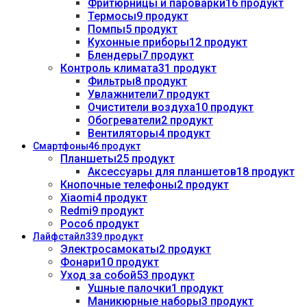
Фритюрницы и пароварки
16 продукт
Термосы
9 продукт
Помпы
5 продукт
Кухонные приборы
12 продукт
Блендеры
7 продукт
Контроль климата
31 продукт
Фильтры
8 продукт
Увлажнители
7 продукт
Очистители воздуха
10 продукт
Обогреватели
2 продукт
Вентиляторы
4 продукт
Смартфоны
46 продукт
Планшеты
25 продукт
Аксессуары для планшетов
18 продукт
Кнопочные телефоны
2 продукт
Xiaomi
4 продукт
Redmi
9 продукт
Poco
6 продукт
Лайфстайл
339 продукт
Электросамокаты
2 продукт
Фонари
10 продукт
Уход за собой
53 продукт
Ушные палочки
1 продукт
Маникюрные наборы
3 продукт