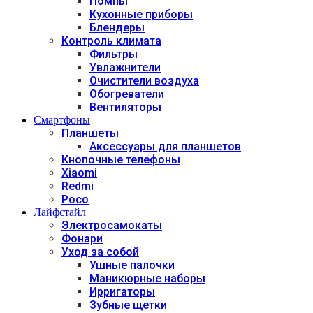
Помпы
Кухонные приборы
Блендеры
Контроль климата
Фильтры
Увлажнители
Очистители воздуха
Обогреватели
Вентиляторы
Смартфоны
Планшеты
Аксессуары для планшетов
Кнопочные телефоны
Xiaomi
Redmi
Poco
Лайфстайл
Электросамокаты
Фонари
Уход за собой
Ушные палочки
Маникюрные наборы
Ирригаторы
Зубные щетки