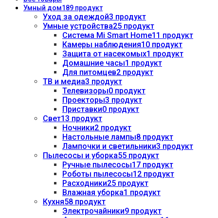
Умный дом
189 продукт
Уход за одеждой
3 продукт
Умные устройства
25 продукт
Система Mi Smart Home
11 продукт
Камеры наблюдения
10 продукт
Защита от насекомых
1 продукт
Домашние часы
1 продукт
Для питомцев
2 продукт
ТВ и медиа
3 продукт
Телевизоры
0 продукт
Проекторы
3 продукт
Приставки
0 продукт
Свет
13 продукт
Ночники
2 продукт
Настольные лампы
8 продукт
Лампочки и светильники
3 продукт
Пылесосы и уборка
55 продукт
Ручные пылесосы
17 продукт
Роботы пылесосы
12 продукт
Расходники
25 продукт
Влажная уборка
1 продукт
Кухня
58 продукт
Электрочайники
9 продукт