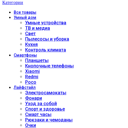
Категории
Все
товары
Умный дом
Умные устройства
ТВ и медиа
Свет
Пылесосы и уборка
Кухня
Контроль климата
Смартфоны
Планшеты
Кнопочные телефоны
Xiaomi
Redmi
Poco
Лайфстайл
Электросамокаты
Фонари
Уход за собой
Спорт и здоровье
Смарт часы
Рюкзаки и чемоданы
Очки