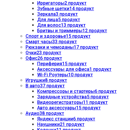
Ирригаторы
2 продукт
Зубные щетки
14 продукт
Зеркала
3 продукт
Для лица
5 продукт
Для волос
13 продукт
Бритвы и триммеры
12 продукт
Спорт и здоровье
15 продукт
Смарт часы
33 продукт
Рюкзаки и чемоданы
17 продукт
Очки
23 продукт
Офис
26 продукт
Периферия
15 продукт
Аксессуары для офиса
1 продукт
Wi-Fi Роутеры
10 продукт
Игрушки
8 продукт
В авто
37 продукт
Компрессоры и стартеры
6 продукт
Зарядные устройства
5 продукт
Видеорегистраторы
11 продукт
Авто аксессуары
15 продукт
Аудио
38 продукт
Яндекс станции
6 продукт
Наушники
21 продукт
Колонки
11 продукт