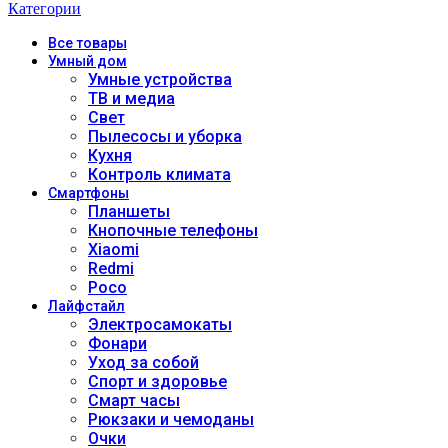
Категории
Все
товары
Умный дом
Умные устройства
ТВ и медиа
Свет
Пылесосы и уборка
Кухня
Контроль климата
Смартфоны
Планшеты
Кнопочные телефоны
Xiaomi
Redmi
Poco
Лайфстайл
Электросамокаты
Фонари
Уход за собой
Спорт и здоровье
Смарт часы
Рюкзаки и чемоданы
Очки