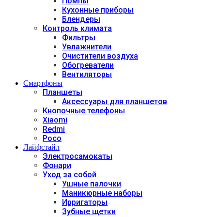
Помпы
Кухонные приборы
Блендеры
Контроль климата
Фильтры
Увлажнители
Очистители воздуха
Обогреватели
Вентиляторы
Смартфоны
Планшеты
Аксессуары для планшетов
Кнопочные телефоны
Xiaomi
Redmi
Poco
Лайфстайл
Электросамокаты
Фонари
Уход за собой
Ушные палочки
Маникюрные наборы
Ирригаторы
Зубные щетки