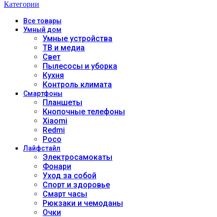
Категории
Все
товары
Умный дом
Умные устройства
ТВ и медиа
Свет
Пылесосы и уборка
Кухня
Контроль климата
Смартфоны
Планшеты
Кнопочные телефоны
Xiaomi
Redmi
Poco
Лайфстайл
Электросамокаты
Фонари
Уход за собой
Спорт и здоровье
Смарт часы
Рюкзаки и чемоданы
Очки