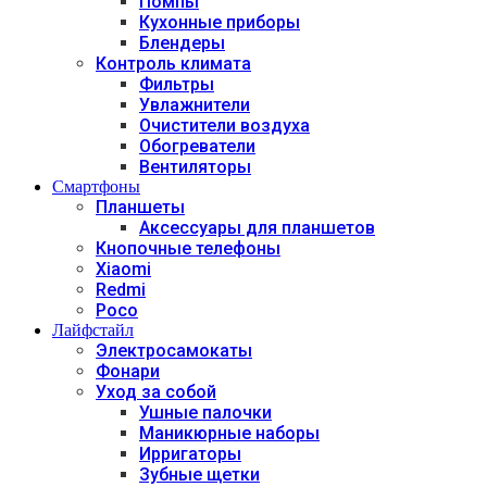
Помпы
Кухонные приборы
Блендеры
Контроль климата
Фильтры
Увлажнители
Очистители воздуха
Обогреватели
Вентиляторы
Смартфоны
Планшеты
Аксессуары для планшетов
Кнопочные телефоны
Xiaomi
Redmi
Poco
Лайфстайл
Электросамокаты
Фонари
Уход за собой
Ушные палочки
Маникюрные наборы
Ирригаторы
Зубные щетки