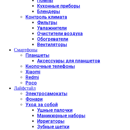
Помпы
Кухонные приборы
Блендеры
Контроль климата
Фильтры
Увлажнители
Очистители воздуха
Обогреватели
Вентиляторы
Смартфоны
Планшеты
Аксессуары для планшетов
Кнопочные телефоны
Xiaomi
Redmi
Poco
Лайфстайл
Электросамокаты
Фонари
Уход за собой
Ушные палочки
Маникюрные наборы
Ирригаторы
Зубные щетки