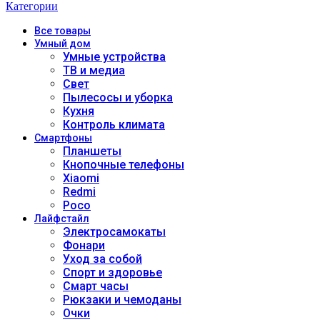
Категории
Все
товары
Умный дом
Умные устройства
ТВ и медиа
Свет
Пылесосы и уборка
Кухня
Контроль климата
Смартфоны
Планшеты
Кнопочные телефоны
Xiaomi
Redmi
Poco
Лайфстайл
Электросамокаты
Фонари
Уход за собой
Спорт и здоровье
Смарт часы
Рюкзаки и чемоданы
Очки