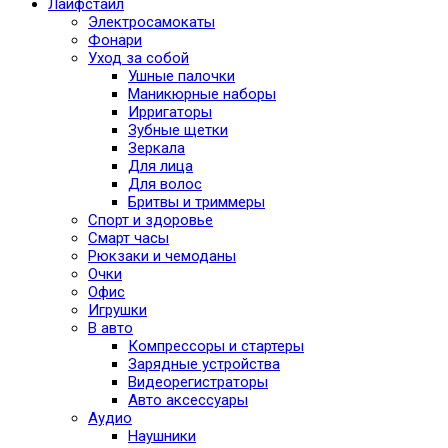
Лайфстайл
Электросамокаты
Фонари
Уход за собой
Ушные палочки
Маникюрные наборы
Ирригаторы
Зубные щетки
Зеркала
Для лица
Для волос
Бритвы и триммеры
Спорт и здоровье
Смарт часы
Рюкзаки и чемоданы
Очки
Офис
Игрушки
В авто
Компрессоры и стартеры
Зарядные устройства
Видеорегистраторы
Авто аксессуары
Аудио
Наушники