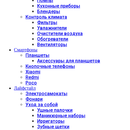
Помпы
Кухонные приборы
Блендеры
Контроль климата
Фильтры
Увлажнители
Очистители воздуха
Обогреватели
Вентиляторы
Смартфоны
Планшеты
Аксессуары для планшетов
Кнопочные телефоны
Xiaomi
Redmi
Poco
Лайфстайл
Электросамокаты
Фонари
Уход за собой
Ушные палочки
Маникюрные наборы
Ирригаторы
Зубные щетки