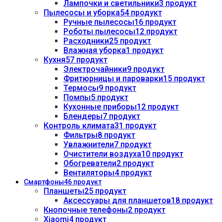
Лампочки и светильники
3 продукт
Пылесосы и уборка
54 продукт
Ручные пылесосы
16 продукт
Роботы пылесосы
12 продукт
Расходники
25 продукт
Влажная уборка
1 продукт
Кухня
57 продукт
Электрочайники
9 продукт
Фритюрницы и пароварки
15 продукт
Термосы
9 продукт
Помпы
5 продукт
Кухонные приборы
12 продукт
Блендеры
7 продукт
Контроль климата
31 продукт
Фильтры
8 продукт
Увлажнители
7 продукт
Очистители воздуха
10 продукт
Обогреватели
2 продукт
Вентиляторы
4 продукт
Смартфоны
46 продукт
Планшеты
25 продукт
Аксессуары для планшетов
18 продукт
Кнопочные телефоны
2 продукт
Xiaomi
4 продукт