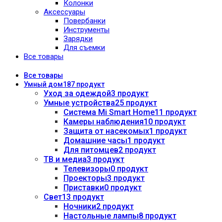
Колонки
Аксессуары
Повербанки
Инструменты
Зарядки
Для съемки
Все товары
Все
товары
Умный дом
187 продукт
Уход за одеждой
3 продукт
Умные устройства
25 продукт
Система Mi Smart Home
11 продукт
Камеры наблюдения
10 продукт
Защита от насекомых
1 продукт
Домашние часы
1 продукт
Для питомцев
2 продукт
ТВ и медиа
3 продукт
Телевизоры
0 продукт
Проекторы
3 продукт
Приставки
0 продукт
Свет
13 продукт
Ночники
2 продукт
Настольные лампы
8 продукт