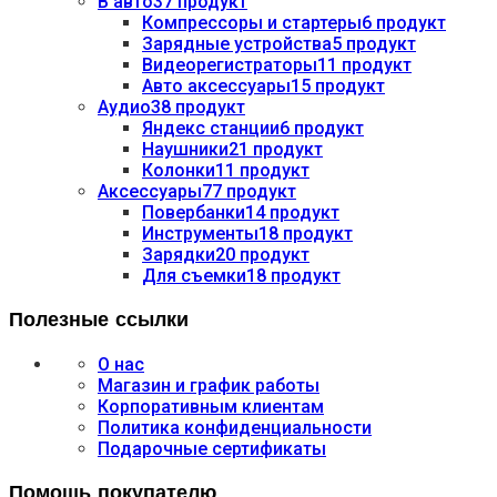
В авто
37 продукт
Компрессоры и стартеры
6 продукт
Зарядные устройства
5 продукт
Видеорегистраторы
11 продукт
Авто аксессуары
15 продукт
Аудио
38 продукт
Яндекс станции
6 продукт
Наушники
21 продукт
Колонки
11 продукт
Аксессуары
77 продукт
Повербанки
14 продукт
Инструменты
18 продукт
Зарядки
20 продукт
Для съемки
18 продукт
Полезные ссылки
О нас
Магазин и график работы
Корпоративным клиентам
Политика конфиденциальности
Подарочные сертификаты
Помощь покупателю