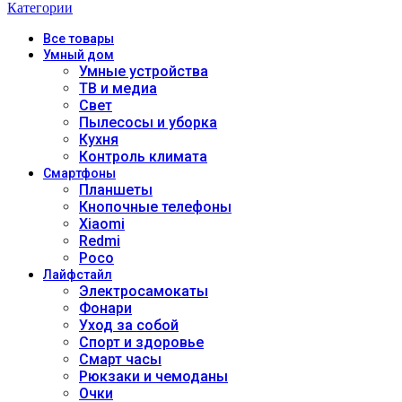
Категории
Все
товары
Умный дом
Умные устройства
ТВ и медиа
Свет
Пылесосы и уборка
Кухня
Контроль климата
Смартфоны
Планшеты
Кнопочные телефоны
Xiaomi
Redmi
Poco
Лайфстайл
Электросамокаты
Фонари
Уход за собой
Спорт и здоровье
Смарт часы
Рюкзаки и чемоданы
Очки