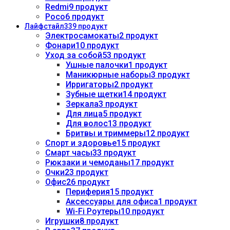
Redmi
9 продукт
Poco
6 продукт
Лайфстайл
339 продукт
Электросамокаты
2 продукт
Фонари
10 продукт
Уход за собой
53 продукт
Ушные палочки
1 продукт
Маникюрные наборы
3 продукт
Ирригаторы
2 продукт
Зубные щетки
14 продукт
Зеркала
3 продукт
Для лица
5 продукт
Для волос
13 продукт
Бритвы и триммеры
12 продукт
Спорт и здоровье
15 продукт
Смарт часы
33 продукт
Рюкзаки и чемоданы
17 продукт
Очки
23 продукт
Офис
26 продукт
Периферия
15 продукт
Аксессуары для офиса
1 продукт
Wi-Fi Роутеры
10 продукт
Игрушки
8 продукт