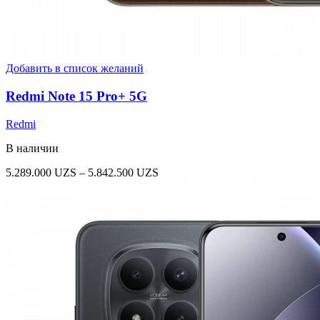
Добавить в список желаний
Redmi Note 15 Pro+ 5G
Redmi
В наличии
Диапазон
5.289.000
UZS
–
5.842.500
UZS
цен:
5.289.000 UZS
–
5.842.500 UZS