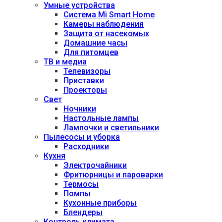
Умные устройства
Система Mi Smart Home
Камеры наблюдения
Защита от насекомых
Домашние часы
Для питомцев
ТВ и медиа
Телевизоры
Приставки
Проекторы
Свет
Ночники
Настольные лампы
Лампочки и светильники
Пылесосы и уборка
Расходники
Кухня
Электрочайники
Фритюрницы и пароварки
Термосы
Помпы
Кухонные приборы
Блендеры
Контроль климата