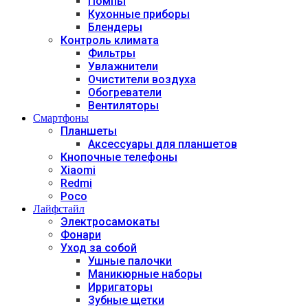
Помпы
Кухонные приборы
Блендеры
Контроль климата
Фильтры
Увлажнители
Очистители воздуха
Обогреватели
Вентиляторы
Смартфоны
Планшеты
Аксессуары для планшетов
Кнопочные телефоны
Xiaomi
Redmi
Poco
Лайфстайл
Электросамокаты
Фонари
Уход за собой
Ушные палочки
Маникюрные наборы
Ирригаторы
Зубные щетки