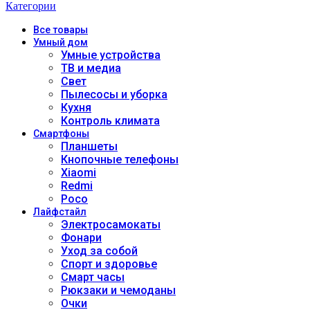
Категории
Все
товары
Умный дом
Умные устройства
ТВ и медиа
Свет
Пылесосы и уборка
Кухня
Контроль климата
Смартфоны
Планшеты
Кнопочные телефоны
Xiaomi
Redmi
Poco
Лайфстайл
Электросамокаты
Фонари
Уход за собой
Спорт и здоровье
Смарт часы
Рюкзаки и чемоданы
Очки