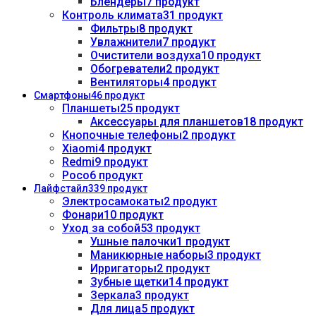
Блендеры
7 продукт
Контроль климата
31 продукт
Фильтры
8 продукт
Увлажнители
7 продукт
Очистители воздуха
10 продукт
Обогреватели
2 продукт
Вентиляторы
4 продукт
Смартфоны
46 продукт
Планшеты
25 продукт
Аксессуары для планшетов
18 продукт
Кнопочные телефоны
2 продукт
Xiaomi
4 продукт
Redmi
9 продукт
Poco
6 продукт
Лайфстайл
339 продукт
Электросамокаты
2 продукт
Фонари
10 продукт
Уход за собой
53 продукт
Ушные палочки
1 продукт
Маникюрные наборы
3 продукт
Ирригаторы
2 продукт
Зубные щетки
14 продукт
Зеркала
3 продукт
Для лица
5 продукт