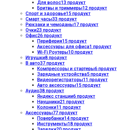
Для волос
13 продукт
Бритвы и триммеры
12 продукт
Спорт и здоровье
15 продукт
Смарт часы
33 продукт
Рюкзаки и чемоданы
17 продукт
Очки
23 продукт
Офис
26 продукт
Периферия
15 продукт
Аксессуары для офиса
1 продукт
Wi-Fi Роутеры
10 продукт
Игрушки
8 продукт
В авто
37 продукт
Компрессоры и стартеры
6 продукт
Зарядные устройства
5 продукт
Видеорегистраторы
11 продукт
Авто аксессуары
15 продукт
Аудио
38 продукт
Яндекс станции
6 продукт
Наушники
21 продукт
Колонки
11 продукт
Аксессуары
77 продукт
Повербанки
14 продукт
Инструменты
18 продукт
Зарядки
20 продукт