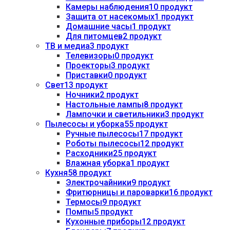
Камеры наблюдения
10 продукт
Защита от насекомых
1 продукт
Домашние часы
1 продукт
Для питомцев
2 продукт
ТВ и медиа
3 продукт
Телевизоры
0 продукт
Проекторы
3 продукт
Приставки
0 продукт
Свет
13 продукт
Ночники
2 продукт
Настольные лампы
8 продукт
Лампочки и светильники
3 продукт
Пылесосы и уборка
55 продукт
Ручные пылесосы
17 продукт
Роботы пылесосы
12 продукт
Расходники
25 продукт
Влажная уборка
1 продукт
Кухня
58 продукт
Электрочайники
9 продукт
Фритюрницы и пароварки
16 продукт
Термосы
9 продукт
Помпы
5 продукт
Кухонные приборы
12 продукт