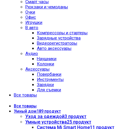
Смарт часы
Рюкзаки и чемоданы
Очки
Офис
Игрушки
В авто
Компрессоры и стартеры
Зарядные устройства
Видеорегистраторы
Авто аксессуары
Аудио
Наушники
Колонки
Аксессуары
Повербанки
Инструменты
Зарядки
Для съемки
Все товары
Все
товары
Умный дом
189 продукт
Уход за одеждой
3 продукт
Умные устройства
25 продукт
Система Mi Smart Home
11 продукт