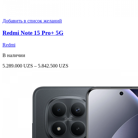
Добавить в список желаний
Redmi Note 15 Pro+ 5G
Redmi
В наличии
Диапазон
5.289.000
UZS
–
5.842.500
UZS
цен:
5.289.000 UZS
–
5.842.500 UZS