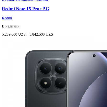
Redmi Note 15 Pro+ 5G
Redmi
В наличии
Диапазон
5.289.000
UZS
–
5.842.500
UZS
цен:
5.289.000 UZS
–
5.842.500 UZS