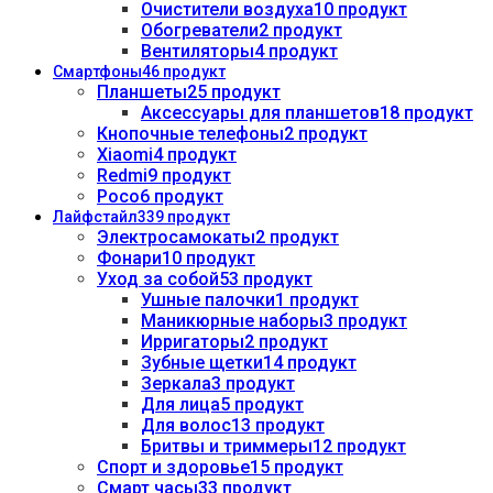
Очистители воздуха
10 продукт
Обогреватели
2 продукт
Вентиляторы
4 продукт
Смартфоны
46 продукт
Планшеты
25 продукт
Аксессуары для планшетов
18 продукт
Кнопочные телефоны
2 продукт
Xiaomi
4 продукт
Redmi
9 продукт
Poco
6 продукт
Лайфстайл
339 продукт
Электросамокаты
2 продукт
Фонари
10 продукт
Уход за собой
53 продукт
Ушные палочки
1 продукт
Маникюрные наборы
3 продукт
Ирригаторы
2 продукт
Зубные щетки
14 продукт
Зеркала
3 продукт
Для лица
5 продукт
Для волос
13 продукт
Бритвы и триммеры
12 продукт
Спорт и здоровье
15 продукт
Смарт часы
33 продукт