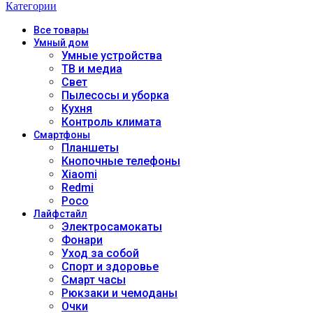
Категории
Все
товары
Умный дом
Умные устройства
ТВ и медиа
Свет
Пылесосы и уборка
Кухня
Контроль климата
Смартфоны
Планшеты
Кнопочные телефоны
Xiaomi
Redmi
Poco
Лайфстайл
Электросамокаты
Фонари
Уход за собой
Спорт и здоровье
Смарт часы
Рюкзаки и чемоданы
Очки