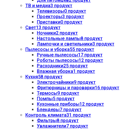
Для питомцев
2 продукт
ТВ и медиа
3 продукт
Телевизоры
0 продукт
Проекторы
3 продукт
Приставки
0 продукт
Свет
13 продукт
Ночники
2 продукт
Настольные лампы
8 продукт
Лампочки и светильники
3 продукт
Пылесосы и уборка
55 продукт
Ручные пылесосы
17 продукт
Роботы пылесосы
12 продукт
Расходники
25 продукт
Влажная уборка
1 продукт
Кухня
58 продукт
Электрочайники
9 продукт
Фритюрницы и пароварки
16 продукт
Термосы
9 продукт
Помпы
5 продукт
Кухонные приборы
12 продукт
Блендеры
7 продукт
Контроль климата
31 продукт
Фильтры
8 продукт
Увлажнители
7 продукт