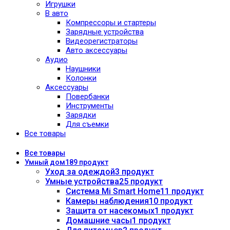
Игрушки
В авто
Компрессоры и стартеры
Зарядные устройства
Видеорегистраторы
Авто аксессуары
Аудио
Наушники
Колонки
Аксессуары
Повербанки
Инструменты
Зарядки
Для съемки
Все товары
Все
товары
Умный дом
189 продукт
Уход за одеждой
3 продукт
Умные устройства
25 продукт
Система Mi Smart Home
11 продукт
Камеры наблюдения
10 продукт
Защита от насекомых
1 продукт
Домашние часы
1 продукт