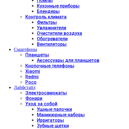
Помпы
Кухонные приборы
Блендеры
Контроль климата
Фильтры
Увлажнители
Очистители воздуха
Обогреватели
Вентиляторы
Смартфоны
Планшеты
Аксессуары для планшетов
Кнопочные телефоны
Xiaomi
Redmi
Poco
Лайфстайл
Электросамокаты
Фонари
Уход за собой
Ушные палочки
Маникюрные наборы
Ирригаторы
Зубные щетки