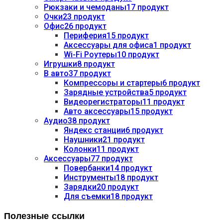
Рюкзаки и чемоданы
17 продукт
Очки
23 продукт
Офис
26 продукт
Периферия
15 продукт
Аксессуары для офиса
1 продукт
Wi-Fi Роутеры
10 продукт
Игрушки
8 продукт
В авто
37 продукт
Компрессоры и стартеры
6 продукт
Зарядные устройства
5 продукт
Видеорегистраторы
11 продукт
Авто аксессуары
15 продукт
Аудио
38 продукт
Яндекс станции
6 продукт
Наушники
21 продукт
Колонки
11 продукт
Аксессуары
77 продукт
Повербанки
14 продукт
Инструменты
18 продукт
Зарядки
20 продукт
Для съемки
18 продукт
Полезные ссылки