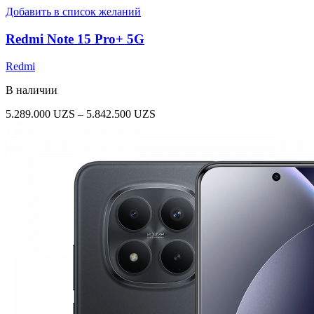
Добавить в список желаний
Redmi Note 15 Pro+ 5G
Redmi
В наличии
Диапазон
5.289.000
UZS
–
5.842.500
UZS
цен:
5.289.000 UZS
–
5.842.500 UZS