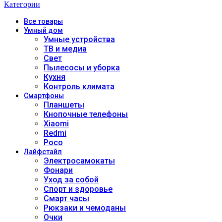
Категории
Все
товары
Умный дом
Умные устройства
ТВ и медиа
Свет
Пылесосы и уборка
Кухня
Контроль климата
Смартфоны
Планшеты
Кнопочные телефоны
Xiaomi
Redmi
Poco
Лайфстайл
Электросамокаты
Фонари
Уход за собой
Спорт и здоровье
Смарт часы
Рюкзаки и чемоданы
Очки