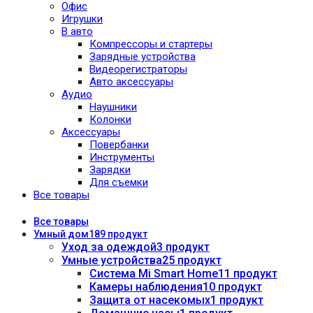
Офис
Игрушки
В авто
Компрессоры и стартеры
Зарядные устройства
Видеорегистраторы
Авто аксессуары
Аудио
Наушники
Колонки
Аксессуары
Повербанки
Инструменты
Зарядки
Для съемки
Все товары
Все
товары
Умный дом
189 продукт
Уход за одеждой
3 продукт
Умные устройства
25 продукт
Система Mi Smart Home
11 продукт
Камеры наблюдения
10 продукт
Защита от насекомых
1 продукт