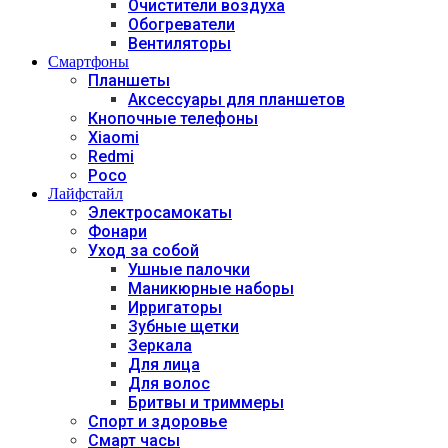
Очистители воздуха
Обогреватели
Вентиляторы
Смартфоны
Планшеты
Аксессуары для планшетов
Кнопочные телефоны
Xiaomi
Redmi
Poco
Лайфстайл
Электросамокаты
Фонари
Уход за собой
Ушные палочки
Маникюрные наборы
Ирригаторы
Зубные щетки
Зеркала
Для лица
Для волос
Бритвы и триммеры
Спорт и здоровье
Смарт часы