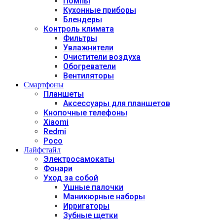
Помпы
Кухонные приборы
Блендеры
Контроль климата
Фильтры
Увлажнители
Очистители воздуха
Обогреватели
Вентиляторы
Смартфоны
Планшеты
Аксессуары для планшетов
Кнопочные телефоны
Xiaomi
Redmi
Poco
Лайфстайл
Электросамокаты
Фонари
Уход за собой
Ушные палочки
Маникюрные наборы
Ирригаторы
Зубные щетки