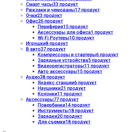
Смарт часы
33 продукт
Рюкзаки и чемоданы
17 продукт
Очки
23 продукт
Офис
26 продукт
Периферия
15 продукт
Аксессуары для офиса
1 продукт
Wi-Fi Роутеры
10 продукт
Игрушки
8 продукт
В авто
37 продукт
Компрессоры и стартеры
6 продукт
Зарядные устройства
5 продукт
Видеорегистраторы
11 продукт
Авто аксессуары
15 продукт
Аудио
38 продукт
Яндекс станции
6 продукт
Наушники
21 продукт
Колонки
11 продукт
Аксессуары
77 продукт
Повербанки
14 продукт
Инструменты
18 продукт
Зарядки
20 продукт
Для съемки
18 продукт