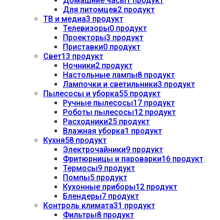
Домашние часы
1 продукт
Для питомцев
2 продукт
ТВ и медиа
3 продукт
Телевизоры
0 продукт
Проекторы
3 продукт
Приставки
0 продукт
Свет
13 продукт
Ночники
2 продукт
Настольные лампы
8 продукт
Лампочки и светильники
3 продукт
Пылесосы и уборка
55 продукт
Ручные пылесосы
17 продукт
Роботы пылесосы
12 продукт
Расходники
25 продукт
Влажная уборка
1 продукт
Кухня
58 продукт
Электрочайники
9 продукт
Фритюрницы и пароварки
16 продукт
Термосы
9 продукт
Помпы
5 продукт
Кухонные приборы
12 продукт
Блендеры
7 продукт
Контроль климата
31 продукт
Фильтры
8 продукт