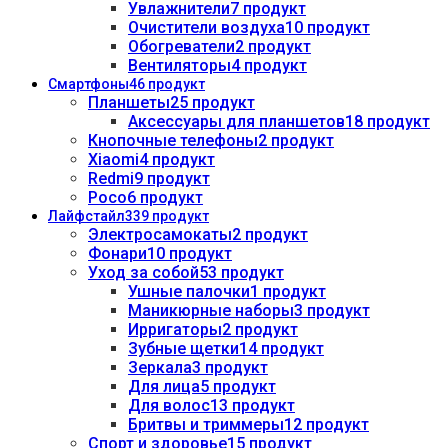
Увлажнители
7 продукт
Очистители воздуха
10 продукт
Обогреватели
2 продукт
Вентиляторы
4 продукт
Смартфоны
46 продукт
Планшеты
25 продукт
Аксессуары для планшетов
18 продукт
Кнопочные телефоны
2 продукт
Xiaomi
4 продукт
Redmi
9 продукт
Poco
6 продукт
Лайфстайл
339 продукт
Электросамокаты
2 продукт
Фонари
10 продукт
Уход за собой
53 продукт
Ушные палочки
1 продукт
Маникюрные наборы
3 продукт
Ирригаторы
2 продукт
Зубные щетки
14 продукт
Зеркала
3 продукт
Для лица
5 продукт
Для волос
13 продукт
Бритвы и триммеры
12 продукт
Спорт и здоровье
15 продукт