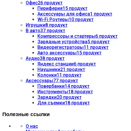
Офис
26 продукт
Периферия
15 продукт
Аксессуары для офиса
1 продукт
Wi-Fi Роутеры
10 продукт
Игрушки
8 продукт
В авто
37 продукт
Компрессоры и стартеры
6 продукт
Зарядные устройства
5 продукт
Видеорегистраторы
11 продукт
Авто аксессуары
15 продукт
Аудио
38 продукт
Яндекс станции
6 продукт
Наушники
21 продукт
Колонки
11 продукт
Аксессуары
77 продукт
Повербанки
14 продукт
Инструменты
18 продукт
Зарядки
20 продукт
Для съемки
18 продукт
Полезные ссылки
О нас