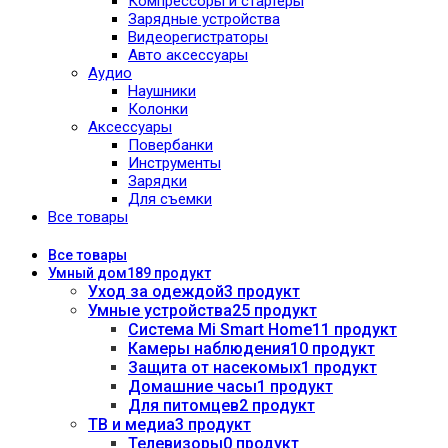
Компрессоры и стартеры
Зарядные устройства
Видеорегистраторы
Авто аксессуары
Аудио
Наушники
Колонки
Аксессуары
Повербанки
Инструменты
Зарядки
Для съемки
Все товары
Все
товары
Умный дом
189 продукт
Уход за одеждой
3 продукт
Умные устройства
25 продукт
Система Mi Smart Home
11 продукт
Камеры наблюдения
10 продукт
Защита от насекомых
1 продукт
Домашние часы
1 продукт
Для питомцев
2 продукт
ТВ и медиа
3 продукт
Телевизоры
0 продукт