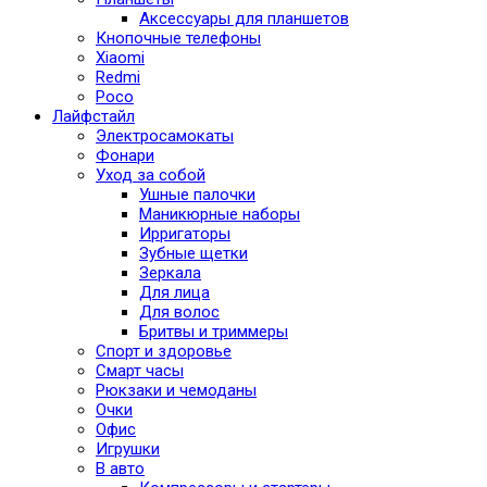
Аксессуары для планшетов
Кнопочные телефоны
Xiaomi
Redmi
Poco
Лайфстайл
Электросамокаты
Фонари
Уход за собой
Ушные палочки
Маникюрные наборы
Ирригаторы
Зубные щетки
Зеркала
Для лица
Для волос
Бритвы и триммеры
Спорт и здоровье
Смарт часы
Рюкзаки и чемоданы
Очки
Офис
Игрушки
В авто