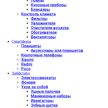
Помпы
Кухонные приборы
Блендеры
Контроль климата
Фильтры
Увлажнители
Очистители воздуха
Обогреватели
Вентиляторы
Смартфоны
Планшеты
Аксессуары для планшетов
Кнопочные телефоны
Xiaomi
Redmi
Poco
Лайфстайл
Электросамокаты
Фонари
Уход за собой
Ушные палочки
Маникюрные наборы
Ирригаторы
Зубные щетки