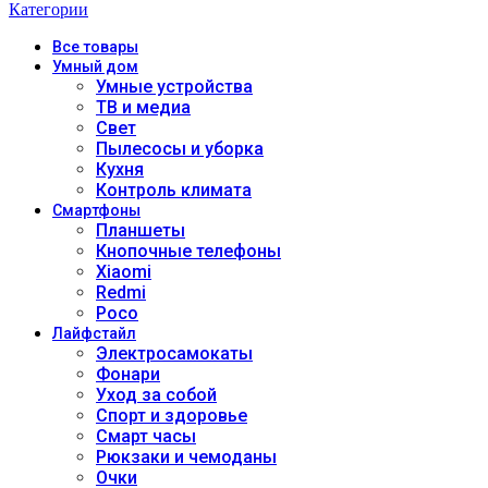
Категории
Все
товары
Умный дом
Умные устройства
ТВ и медиа
Свет
Пылесосы и уборка
Кухня
Контроль климата
Смартфоны
Планшеты
Кнопочные телефоны
Xiaomi
Redmi
Poco
Лайфстайл
Электросамокаты
Фонари
Уход за собой
Спорт и здоровье
Смарт часы
Рюкзаки и чемоданы
Очки