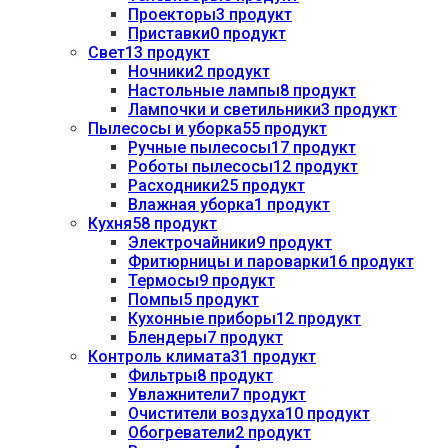
Проекторы
3 продукт
Приставки
0 продукт
Свет
13 продукт
Ночники
2 продукт
Настольные лампы
8 продукт
Лампочки и светильники
3 продукт
Пылесосы и уборка
55 продукт
Ручные пылесосы
17 продукт
Роботы пылесосы
12 продукт
Расходники
25 продукт
Влажная уборка
1 продукт
Кухня
58 продукт
Электрочайники
9 продукт
Фритюрницы и пароварки
16 продукт
Термосы
9 продукт
Помпы
5 продукт
Кухонные приборы
12 продукт
Блендеры
7 продукт
Контроль климата
31 продукт
Фильтры
8 продукт
Увлажнители
7 продукт
Очистители воздуха
10 продукт
Обогреватели
2 продукт