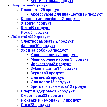
Вентиляторы
4 продукт
Смартфоны
46 продукт
Планшеты
25 продукт
Аксессуары для планшетов
18 продукт
Кнопочные телефоны
2 продукт
Xiaomi
4 продукт
Redmi
9 продукт
Poco
6 продукт
Лайфстайл
339 продукт
Электросамокаты
2 продукт
Фонари
10 продукт
Уход за собой
53 продукт
Ушные палочки
1 продукт
Маникюрные наборы
3 продукт
Ирригаторы
2 продукт
Зубные щетки
14 продукт
Зеркала
3 продукт
Для лица
5 продукт
Для волос
13 продукт
Бритвы и триммеры
12 продукт
Спорт и здоровье
15 продукт
Смарт часы
33 продукт
Рюкзаки и чемоданы
17 продукт
Очки
23 продукт