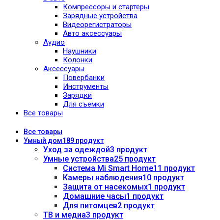
Компрессоры и стартеры
Зарядные устройства
Видеорегистраторы
Авто аксессуары
Аудио
Наушники
Колонки
Аксессуары
Повербанки
Инструменты
Зарядки
Для съемки
Все товары
Все
товары
Умный дом
189 продукт
Уход за одеждой
3 продукт
Умные устройства
25 продукт
Система Mi Smart Home
11 продукт
Камеры наблюдения
10 продукт
Защита от насекомых
1 продукт
Домашние часы
1 продукт
Для питомцев
2 продукт
ТВ и медиа
3 продукт