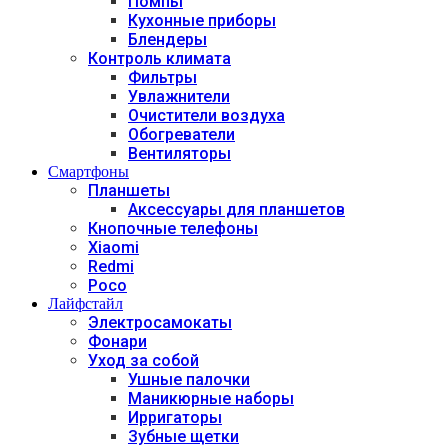
Помпы
Кухонные приборы
Блендеры
Контроль климата
Фильтры
Увлажнители
Очистители воздуха
Обогреватели
Вентиляторы
Смартфоны
Планшеты
Аксессуары для планшетов
Кнопочные телефоны
Xiaomi
Redmi
Poco
Лайфстайл
Электросамокаты
Фонари
Уход за собой
Ушные палочки
Маникюрные наборы
Ирригаторы
Зубные щетки