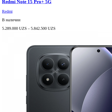
Redmi Note 15 Pro+ 5G
Redmi
В наличии
Диапазон
5.289.000
UZS
–
5.842.500
UZS
цен:
5.289.000 UZS
–
5.842.500 UZS