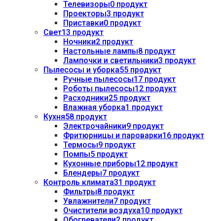
Телевизоры
0 продукт
Проекторы
3 продукт
Приставки
0 продукт
Свет
13 продукт
Ночники
2 продукт
Настольные лампы
8 продукт
Лампочки и светильники
3 продукт
Пылесосы и уборка
55 продукт
Ручные пылесосы
17 продукт
Роботы пылесосы
12 продукт
Расходники
25 продукт
Влажная уборка
1 продукт
Кухня
58 продукт
Электрочайники
9 продукт
Фритюрницы и пароварки
16 продукт
Термосы
9 продукт
Помпы
5 продукт
Кухонные приборы
12 продукт
Блендеры
7 продукт
Контроль климата
31 продукт
Фильтры
8 продукт
Увлажнители
7 продукт
Очистители воздуха
10 продукт
Обогреватели
2 продукт