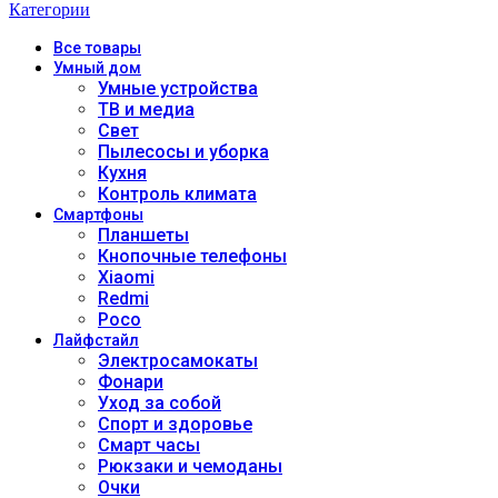
Категории
Все
товары
Умный дом
Умные устройства
ТВ и медиа
Свет
Пылесосы и уборка
Кухня
Контроль климата
Смартфоны
Планшеты
Кнопочные телефоны
Xiaomi
Redmi
Poco
Лайфстайл
Электросамокаты
Фонари
Уход за собой
Спорт и здоровье
Смарт часы
Рюкзаки и чемоданы
Очки