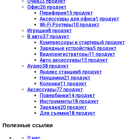
Очки
23 продукт
Офис
26 продукт
Периферия
15 продукт
Аксессуары для офиса
1 продукт
Wi-Fi Роутеры
10 продукт
Игрушки
8 продукт
В авто
37 продукт
Компрессоры и стартеры
6 продукт
Зарядные устройства
5 продукт
Видеорегистраторы
11 продукт
Авто аксессуары
15 продукт
Аудио
38 продукт
Яндекс станции
6 продукт
Наушники
21 продукт
Колонки
11 продукт
Аксессуары
77 продукт
Повербанки
14 продукт
Инструменты
18 продукт
Зарядки
20 продукт
Для съемки
18 продукт
Полезные ссылки
О нас