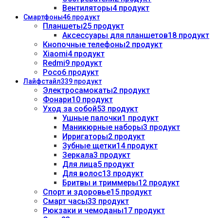
Вентиляторы
4 продукт
Смартфоны
46 продукт
Планшеты
25 продукт
Аксессуары для планшетов
18 продукт
Кнопочные телефоны
2 продукт
Xiaomi
4 продукт
Redmi
9 продукт
Poco
6 продукт
Лайфстайл
339 продукт
Электросамокаты
2 продукт
Фонари
10 продукт
Уход за собой
53 продукт
Ушные палочки
1 продукт
Маникюрные наборы
3 продукт
Ирригаторы
2 продукт
Зубные щетки
14 продукт
Зеркала
3 продукт
Для лица
5 продукт
Для волос
13 продукт
Бритвы и триммеры
12 продукт
Спорт и здоровье
15 продукт
Смарт часы
33 продукт
Рюкзаки и чемоданы
17 продукт