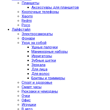
Планшеты
Аксессуары для планшетов
Кнопочные телефоны
Xiaomi
Redmi
Poco
Лайфстайл
Электросамокаты
Фонари
Уход за собой
Ушные палочки
Маникюрные наборы
Ирригаторы
Зубные щетки
Зеркала
Для лица
Для волос
Бритвы и триммеры
Спорт и здоровье
Смарт часы
Рюкзаки и чемоданы
Очки
Офис
Игрушки
В авто