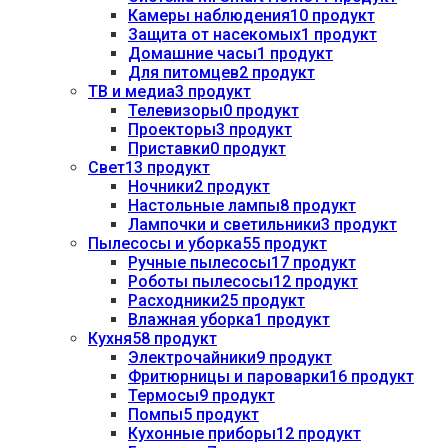
Камеры наблюдения
10 продукт
Защита от насекомых
1 продукт
Домашние часы
1 продукт
Для питомцев
2 продукт
ТВ и медиа
3 продукт
Телевизоры
0 продукт
Проекторы
3 продукт
Приставки
0 продукт
Свет
13 продукт
Ночники
2 продукт
Настольные лампы
8 продукт
Лампочки и светильники
3 продукт
Пылесосы и уборка
55 продукт
Ручные пылесосы
17 продукт
Роботы пылесосы
12 продукт
Расходники
25 продукт
Влажная уборка
1 продукт
Кухня
58 продукт
Электрочайники
9 продукт
Фритюрницы и пароварки
16 продукт
Термосы
9 продукт
Помпы
5 продукт
Кухонные приборы
12 продукт