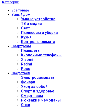
Категории
Все
товары
Умный дом
Умные устройства
ТВ и медиа
Свет
Пылесосы и уборка
Кухня
Контроль климата
Смартфоны
Планшеты
Кнопочные телефоны
Xiaomi
Redmi
Poco
Лайфстайл
Электросамокаты
Фонари
Уход за собой
Спорт и здоровье
Смарт часы
Рюкзаки и чемоданы
Очки