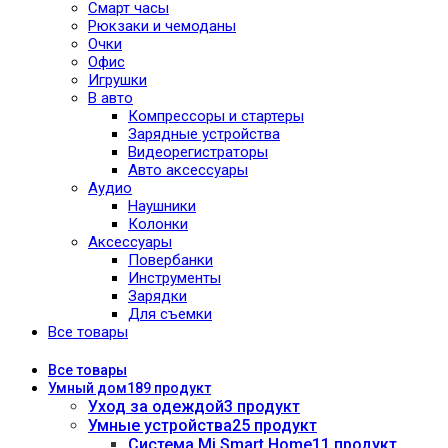
Смарт часы
Рюкзаки и чемоданы
Очки
Офис
Игрушки
В авто
Компрессоры и стартеры
Зарядные устройства
Видеорегистраторы
Авто аксессуары
Аудио
Наушники
Колонки
Аксессуары
Повербанки
Инструменты
Зарядки
Для съемки
Все товары
Все
товары
Умный дом
189 продукт
Уход за одеждой
3 продукт
Умные устройства
25 продукт
Система Mi Smart Home
11 продукт