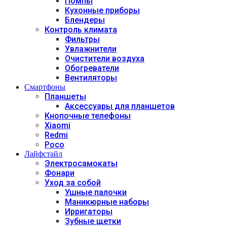
Помпы
Кухонные приборы
Блендеры
Контроль климата
Фильтры
Увлажнители
Очистители воздуха
Обогреватели
Вентиляторы
Смартфоны
Планшеты
Аксессуары для планшетов
Кнопочные телефоны
Xiaomi
Redmi
Poco
Лайфстайл
Электросамокаты
Фонари
Уход за собой
Ушные палочки
Маникюрные наборы
Ирригаторы
Зубные щетки