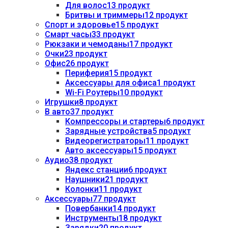
Для волос
13 продукт
Бритвы и триммеры
12 продукт
Спорт и здоровье
15 продукт
Смарт часы
33 продукт
Рюкзаки и чемоданы
17 продукт
Очки
23 продукт
Офис
26 продукт
Периферия
15 продукт
Аксессуары для офиса
1 продукт
Wi-Fi Роутеры
10 продукт
Игрушки
8 продукт
В авто
37 продукт
Компрессоры и стартеры
6 продукт
Зарядные устройства
5 продукт
Видеорегистраторы
11 продукт
Авто аксессуары
15 продукт
Аудио
38 продукт
Яндекс станции
6 продукт
Наушники
21 продукт
Колонки
11 продукт
Аксессуары
77 продукт
Повербанки
14 продукт
Инструменты
18 продукт
Зарядки
20 продукт