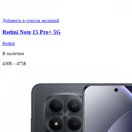
Добавить в список желаний
Redmi Note 15 Pro+ 5G
Redmi
В наличии
Диапазон
430
$
–
475
$
цен:
430$
–
475$