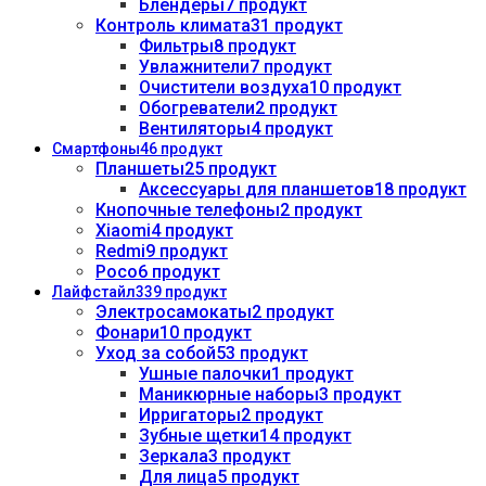
Блендеры
7 продукт
Контроль климата
31 продукт
Фильтры
8 продукт
Увлажнители
7 продукт
Очистители воздуха
10 продукт
Обогреватели
2 продукт
Вентиляторы
4 продукт
Смартфоны
46 продукт
Планшеты
25 продукт
Аксессуары для планшетов
18 продукт
Кнопочные телефоны
2 продукт
Xiaomi
4 продукт
Redmi
9 продукт
Poco
6 продукт
Лайфстайл
339 продукт
Электросамокаты
2 продукт
Фонари
10 продукт
Уход за собой
53 продукт
Ушные палочки
1 продукт
Маникюрные наборы
3 продукт
Ирригаторы
2 продукт
Зубные щетки
14 продукт
Зеркала
3 продукт
Для лица
5 продукт