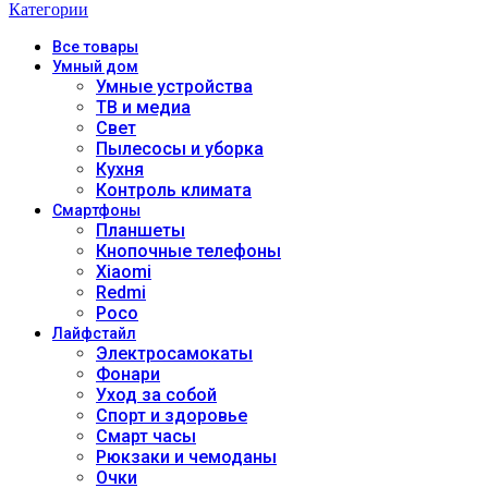
Категории
Все
товары
Умный дом
Умные устройства
ТВ и медиа
Свет
Пылесосы и уборка
Кухня
Контроль климата
Смартфоны
Планшеты
Кнопочные телефоны
Xiaomi
Redmi
Poco
Лайфстайл
Электросамокаты
Фонари
Уход за собой
Спорт и здоровье
Смарт часы
Рюкзаки и чемоданы
Очки