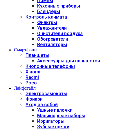
Помпы
Кухонные приборы
Блендеры
Контроль климата
Фильтры
Увлажнители
Очистители воздуха
Обогреватели
Вентиляторы
Смартфоны
Планшеты
Аксессуары для планшетов
Кнопочные телефоны
Xiaomi
Redmi
Poco
Лайфстайл
Электросамокаты
Фонари
Уход за собой
Ушные палочки
Маникюрные наборы
Ирригаторы
Зубные щетки