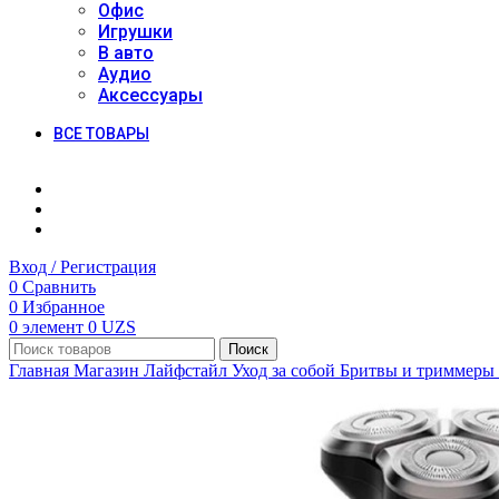
Офис
Игрушки
В авто
Аудио
Аксессуары
ВСЕ ТОВАРЫ
Вход / Регистрация
0
Сравнить
0
Избранное
0
элемент
0
UZS
Поиск
Главная
Магазин
Лайфстайл
Уход за собой
Бритвы и триммеры