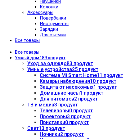
Наушники
Колонки
Аксессуары
Повербанки
Инструменты
Зарядки
Для съемки
Все товары
Все
товары
Умный дом
189 продукт
Уход за одеждой
3 продукт
Умные устройства
25 продукт
Система Mi Smart Home
11 продукт
Камеры наблюдения
10 продукт
Защита от насекомых
1 продукт
Домашние часы
1 продукт
Для питомцев
2 продукт
ТВ и медиа
3 продукт
Телевизоры
0 продукт
Проекторы
3 продукт
Приставки
0 продукт
Свет
13 продукт
Ночники
2 продукт