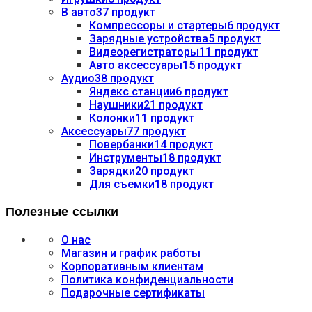
В авто
37 продукт
Компрессоры и стартеры
6 продукт
Зарядные устройства
5 продукт
Видеорегистраторы
11 продукт
Авто аксессуары
15 продукт
Аудио
38 продукт
Яндекс станции
6 продукт
Наушники
21 продукт
Колонки
11 продукт
Аксессуары
77 продукт
Повербанки
14 продукт
Инструменты
18 продукт
Зарядки
20 продукт
Для съемки
18 продукт
Полезные ссылки
О нас
Магазин и график работы
Корпоративным клиентам
Политика конфиденциальности
Подарочные сертификаты