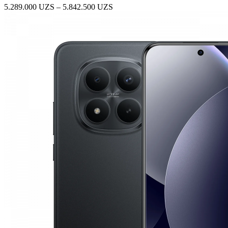
Диапазон
5.289.000
UZS
–
5.842.500
UZS
цен:
5.289.000 UZS
–
5.842.500 UZS