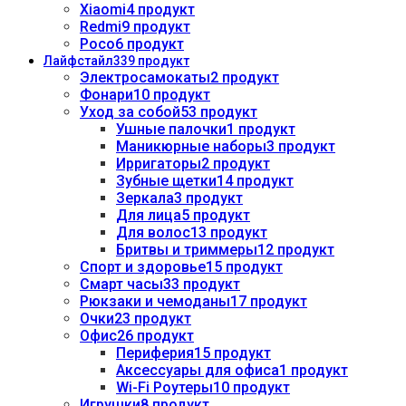
Xiaomi
4 продукт
Redmi
9 продукт
Poco
6 продукт
Лайфстайл
339 продукт
Электросамокаты
2 продукт
Фонари
10 продукт
Уход за собой
53 продукт
Ушные палочки
1 продукт
Маникюрные наборы
3 продукт
Ирригаторы
2 продукт
Зубные щетки
14 продукт
Зеркала
3 продукт
Для лица
5 продукт
Для волос
13 продукт
Бритвы и триммеры
12 продукт
Спорт и здоровье
15 продукт
Смарт часы
33 продукт
Рюкзаки и чемоданы
17 продукт
Очки
23 продукт
Офис
26 продукт
Периферия
15 продукт
Аксессуары для офиса
1 продукт
Wi-Fi Роутеры
10 продукт
Игрушки
8 продукт