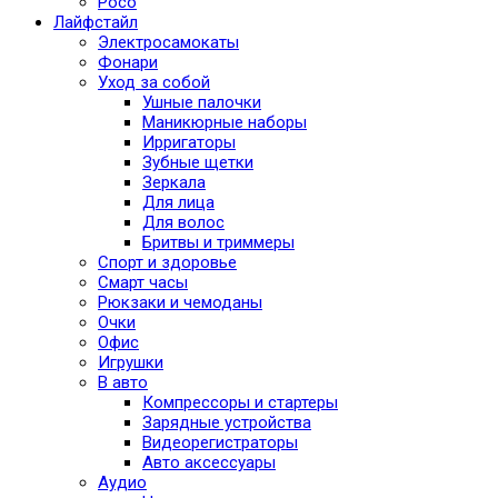
Poco
Лайфстайл
Электросамокаты
Фонари
Уход за собой
Ушные палочки
Маникюрные наборы
Ирригаторы
Зубные щетки
Зеркала
Для лица
Для волос
Бритвы и триммеры
Спорт и здоровье
Смарт часы
Рюкзаки и чемоданы
Очки
Офис
Игрушки
В авто
Компрессоры и стартеры
Зарядные устройства
Видеорегистраторы
Авто аксессуары
Аудио