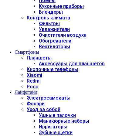
Помпы
Кухонные приборы
Блендеры
Контроль климата
Фильтры
Увлажнители
Очистители воздуха
Обогреватели
Вентиляторы
Смартфоны
Планшеты
Аксессуары для планшетов
Кнопочные телефоны
Xiaomi
Redmi
Poco
Лайфстайл
Электросамокаты
Фонари
Уход за собой
Ушные палочки
Маникюрные наборы
Ирригаторы
Зубные щетки