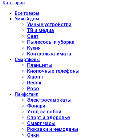
Категории
Все
товары
Умный дом
Умные устройства
ТВ и медиа
Свет
Пылесосы и уборка
Кухня
Контроль климата
Смартфоны
Планшеты
Кнопочные телефоны
Xiaomi
Redmi
Poco
Лайфстайл
Электросамокаты
Фонари
Уход за собой
Спорт и здоровье
Смарт часы
Рюкзаки и чемоданы
Очки