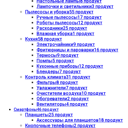
Настольные лампы
8 продукт
Лампочки и светильники
3 продукт
Пылесосы и уборка
55 продукт
Ручные пылесосы
17 продукт
Роботы пылесосы
12 продукт
Расходники
25 продукт
Влажная уборка
1 продукт
Кухня
58 продукт
Электрочайники
9 продукт
Фритюрницы и пароварки
16 продукт
Термосы
9 продукт
Помпы
5 продукт
Кухонные приборы
12 продукт
Блендеры
7 продукт
Контроль климата
31 продукт
Фильтры
8 продукт
Увлажнители
7 продукт
Очистители воздуха
10 продукт
Обогреватели
2 продукт
Вентиляторы
4 продукт
Смартфоны
46 продукт
Планшеты
25 продукт
Аксессуары для планшетов
18 продукт
Кнопочные телефоны
2 продукт