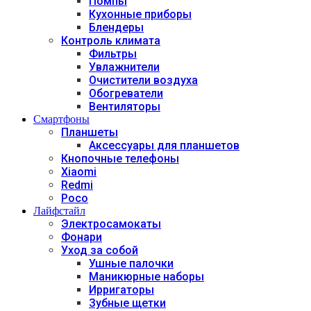
Помпы
Кухонные приборы
Блендеры
Контроль климата
Фильтры
Увлажнители
Очистители воздуха
Обогреватели
Вентиляторы
Смартфоны
Планшеты
Аксессуары для планшетов
Кнопочные телефоны
Xiaomi
Redmi
Poco
Лайфстайл
Электросамокаты
Фонари
Уход за собой
Ушные палочки
Маникюрные наборы
Ирригаторы
Зубные щетки