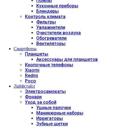
Помпы
Кухонные приборы
Блендеры
Контроль климата
Фильтры
Увлажнители
Очистители воздуха
Обогреватели
Вентиляторы
Смартфоны
Планшеты
Аксессуары для планшетов
Кнопочные телефоны
Xiaomi
Redmi
Poco
Лайфстайл
Электросамокаты
Фонари
Уход за собой
Ушные палочки
Маникюрные наборы
Ирригаторы
Зубные щетки