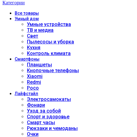
Категории
Все
товары
Умный дом
Умные устройства
ТВ и медиа
Свет
Пылесосы и уборка
Кухня
Контроль климата
Смартфоны
Планшеты
Кнопочные телефоны
Xiaomi
Redmi
Poco
Лайфстайл
Электросамокаты
Фонари
Уход за собой
Спорт и здоровье
Смарт часы
Рюкзаки и чемоданы
Очки