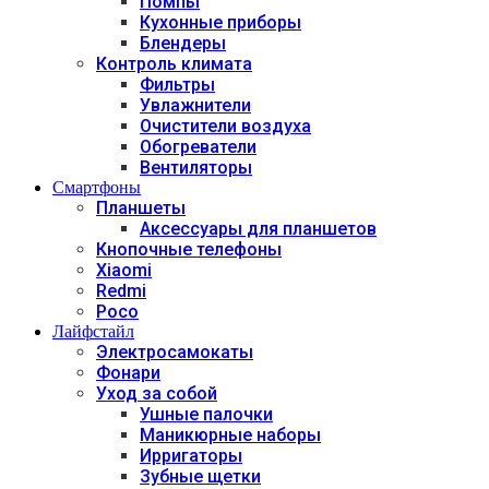
Помпы
Кухонные приборы
Блендеры
Контроль климата
Фильтры
Увлажнители
Очистители воздуха
Обогреватели
Вентиляторы
Смартфоны
Планшеты
Аксессуары для планшетов
Кнопочные телефоны
Xiaomi
Redmi
Poco
Лайфстайл
Электросамокаты
Фонари
Уход за собой
Ушные палочки
Маникюрные наборы
Ирригаторы
Зубные щетки