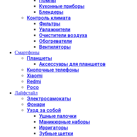
Помпы
Кухонные приборы
Блендеры
Контроль климата
Фильтры
Увлажнители
Очистители воздуха
Обогреватели
Вентиляторы
Смартфоны
Планшеты
Аксессуары для планшетов
Кнопочные телефоны
Xiaomi
Redmi
Poco
Лайфстайл
Электросамокаты
Фонари
Уход за собой
Ушные палочки
Маникюрные наборы
Ирригаторы
Зубные щетки