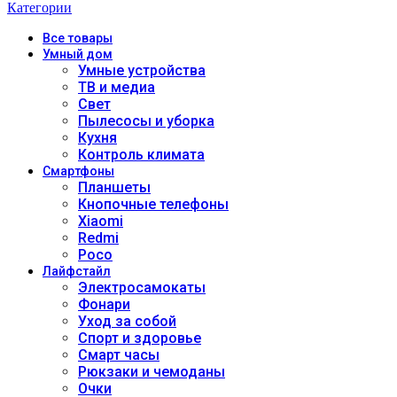
Категории
Все
товары
Умный дом
Умные устройства
ТВ и медиа
Свет
Пылесосы и уборка
Кухня
Контроль климата
Смартфоны
Планшеты
Кнопочные телефоны
Xiaomi
Redmi
Poco
Лайфстайл
Электросамокаты
Фонари
Уход за собой
Спорт и здоровье
Смарт часы
Рюкзаки и чемоданы
Очки