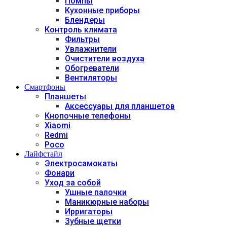
Помпы
Кухонные приборы
Блендеры
Контроль климата
Фильтры
Увлажнители
Очистители воздуха
Обогреватели
Вентиляторы
Смартфоны
Планшеты
Аксессуары для планшетов
Кнопочные телефоны
Xiaomi
Redmi
Poco
Лайфстайл
Электросамокаты
Фонари
Уход за собой
Ушные палочки
Маникюрные наборы
Ирригаторы
Зубные щетки