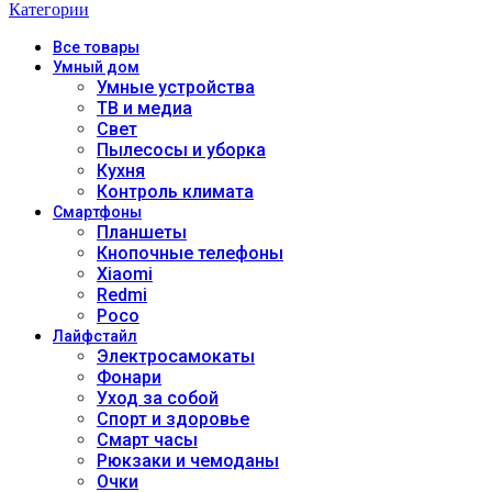
Категории
Все
товары
Умный дом
Умные устройства
ТВ и медиа
Свет
Пылесосы и уборка
Кухня
Контроль климата
Смартфоны
Планшеты
Кнопочные телефоны
Xiaomi
Redmi
Poco
Лайфстайл
Электросамокаты
Фонари
Уход за собой
Спорт и здоровье
Смарт часы
Рюкзаки и чемоданы
Очки