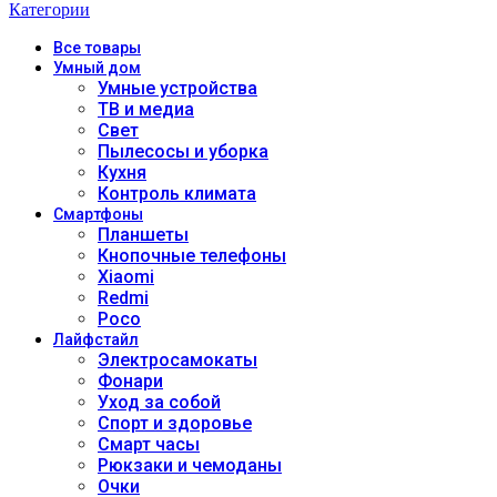
Категории
Все
товары
Умный дом
Умные устройства
ТВ и медиа
Свет
Пылесосы и уборка
Кухня
Контроль климата
Смартфоны
Планшеты
Кнопочные телефоны
Xiaomi
Redmi
Poco
Лайфстайл
Электросамокаты
Фонари
Уход за собой
Спорт и здоровье
Смарт часы
Рюкзаки и чемоданы
Очки