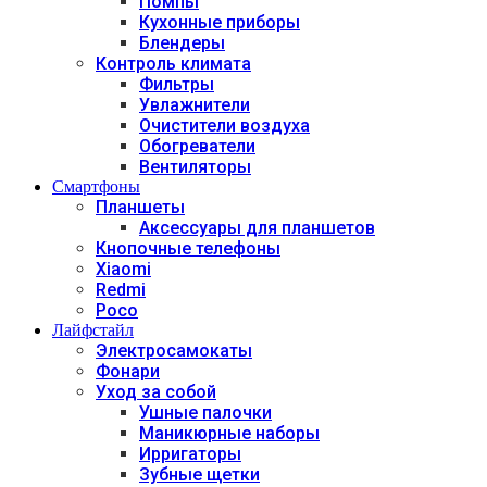
Помпы
Кухонные приборы
Блендеры
Контроль климата
Фильтры
Увлажнители
Очистители воздуха
Обогреватели
Вентиляторы
Смартфоны
Планшеты
Аксессуары для планшетов
Кнопочные телефоны
Xiaomi
Redmi
Poco
Лайфстайл
Электросамокаты
Фонари
Уход за собой
Ушные палочки
Маникюрные наборы
Ирригаторы
Зубные щетки