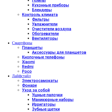
Помпы
Кухонные приборы
Блендеры
Контроль климата
Фильтры
Увлажнители
Очистители воздуха
Обогреватели
Вентиляторы
Смартфоны
Планшеты
Аксессуары для планшетов
Кнопочные телефоны
Xiaomi
Redmi
Poco
Лайфстайл
Электросамокаты
Фонари
Уход за собой
Ушные палочки
Маникюрные наборы
Ирригаторы
Зубные щетки