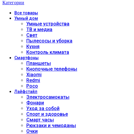
Категории
Все
товары
Умный дом
Умные устройства
ТВ и медиа
Свет
Пылесосы и уборка
Кухня
Контроль климата
Смартфоны
Планшеты
Кнопочные телефоны
Xiaomi
Redmi
Poco
Лайфстайл
Электросамокаты
Фонари
Уход за собой
Спорт и здоровье
Смарт часы
Рюкзаки и чемоданы
Очки