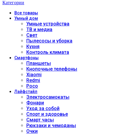
Категории
Все
товары
Умный дом
Умные устройства
ТВ и медиа
Свет
Пылесосы и уборка
Кухня
Контроль климата
Смартфоны
Планшеты
Кнопочные телефоны
Xiaomi
Redmi
Poco
Лайфстайл
Электросамокаты
Фонари
Уход за собой
Спорт и здоровье
Смарт часы
Рюкзаки и чемоданы
Очки