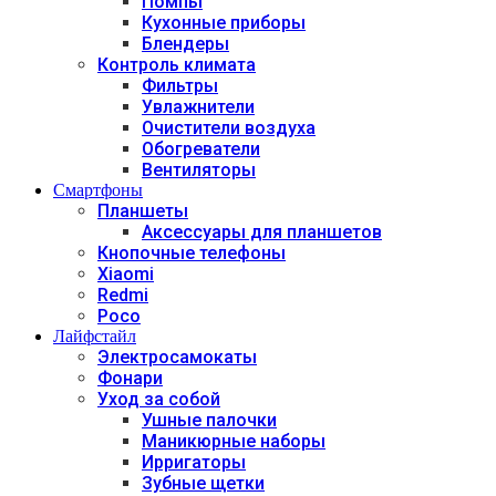
Помпы
Кухонные приборы
Блендеры
Контроль климата
Фильтры
Увлажнители
Очистители воздуха
Обогреватели
Вентиляторы
Смартфоны
Планшеты
Аксессуары для планшетов
Кнопочные телефоны
Xiaomi
Redmi
Poco
Лайфстайл
Электросамокаты
Фонари
Уход за собой
Ушные палочки
Маникюрные наборы
Ирригаторы
Зубные щетки