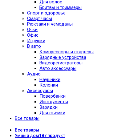
Для волос
Бритвы и триммеры
Спорт и здоровье
Смарт часы
Рюкзаки и чемоданы
Очки
Офис
Игрушки
В авто
Компрессоры и стартеры
Зарядные устройства
Видеорегистраторы
Авто аксессуары
Аудио
Наушники
Колонки
Аксессуары
Повербанки
Инструменты
Зарядки
Для съемки
Все товары
Все
товары
Умный дом
187 продукт