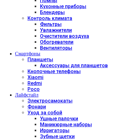
Помпы
Кухонные приборы
Блендеры
Контроль климата
Фильтры
Увлажнители
Очистители воздуха
Обогреватели
Вентиляторы
Смартфоны
Планшеты
Аксессуары для планшетов
Кнопочные телефоны
Xiaomi
Redmi
Poco
Лайфстайл
Электросамокаты
Фонари
Уход за собой
Ушные палочки
Маникюрные наборы
Ирригаторы
Зубные щетки