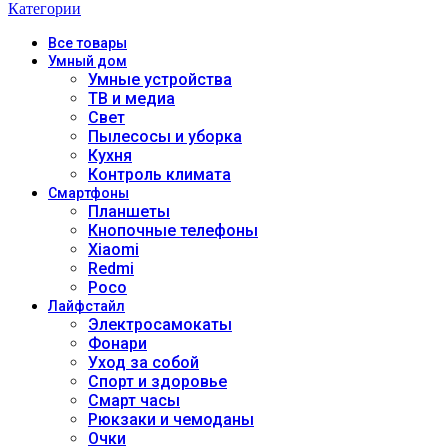
Категории
Все
товары
Умный дом
Умные устройства
ТВ и медиа
Свет
Пылесосы и уборка
Кухня
Контроль климата
Смартфоны
Планшеты
Кнопочные телефоны
Xiaomi
Redmi
Poco
Лайфстайл
Электросамокаты
Фонари
Уход за собой
Спорт и здоровье
Смарт часы
Рюкзаки и чемоданы
Очки