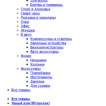
Для волос
Бритвы и триммеры
Спорт и здоровье
Смарт часы
Рюкзаки и чемоданы
Очки
Офис
Игрушки
В авто
Компрессоры и стартеры
Зарядные устройства
Видеорегистраторы
Авто аксессуары
Аудио
Наушники
Колонки
Аксессуары
Повербанки
Инструменты
Зарядки
Для съемки
Все товары
Все
товары
Умный дом
189 продукт