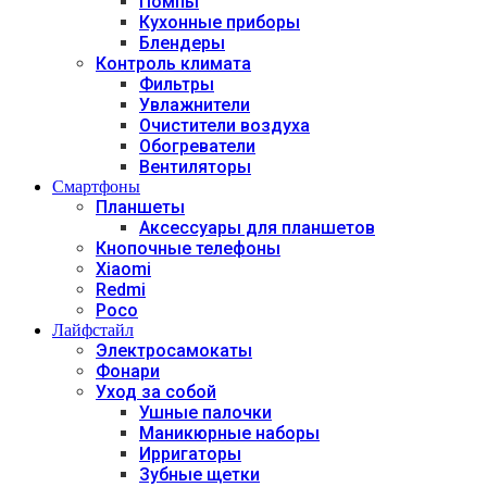
Помпы
Кухонные приборы
Блендеры
Контроль климата
Фильтры
Увлажнители
Очистители воздуха
Обогреватели
Вентиляторы
Смартфоны
Планшеты
Аксессуары для планшетов
Кнопочные телефоны
Xiaomi
Redmi
Poco
Лайфстайл
Электросамокаты
Фонари
Уход за собой
Ушные палочки
Маникюрные наборы
Ирригаторы
Зубные щетки