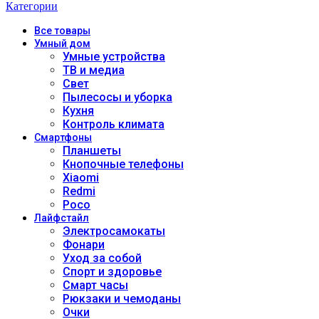
Категории
Все
товары
Умный дом
Умные устройства
ТВ и медиа
Свет
Пылесосы и уборка
Кухня
Контроль климата
Смартфоны
Планшеты
Кнопочные телефоны
Xiaomi
Redmi
Poco
Лайфстайл
Электросамокаты
Фонари
Уход за собой
Спорт и здоровье
Смарт часы
Рюкзаки и чемоданы
Очки