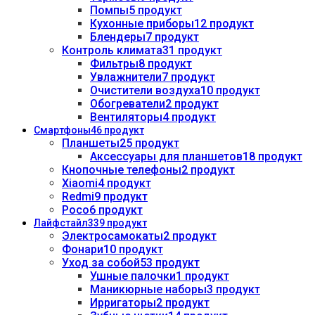
Помпы
5 продукт
Кухонные приборы
12 продукт
Блендеры
7 продукт
Контроль климата
31 продукт
Фильтры
8 продукт
Увлажнители
7 продукт
Очистители воздуха
10 продукт
Обогреватели
2 продукт
Вентиляторы
4 продукт
Смартфоны
46 продукт
Планшеты
25 продукт
Аксессуары для планшетов
18 продукт
Кнопочные телефоны
2 продукт
Xiaomi
4 продукт
Redmi
9 продукт
Poco
6 продукт
Лайфстайл
339 продукт
Электросамокаты
2 продукт
Фонари
10 продукт
Уход за собой
53 продукт
Ушные палочки
1 продукт
Маникюрные наборы
3 продукт
Ирригаторы
2 продукт