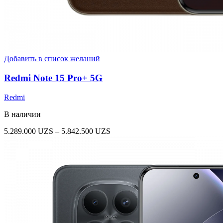
Добавить в список желаний
Redmi Note 15 Pro+ 5G
Redmi
В наличии
Диапазон
5.289.000
UZS
–
5.842.500
UZS
цен:
5.289.000 UZS
–
5.842.500 UZS