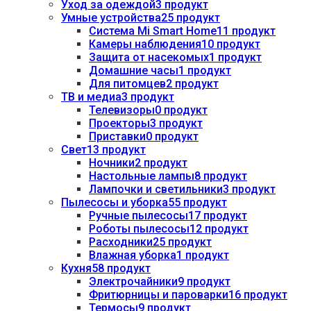
Уход за одеждой
3 продукт
Умные устройства
25 продукт
Система Mi Smart Home
11 продукт
Камеры наблюдения
10 продукт
Защита от насекомых
1 продукт
Домашние часы
1 продукт
Для питомцев
2 продукт
ТВ и медиа
3 продукт
Телевизоры
0 продукт
Проекторы
3 продукт
Приставки
0 продукт
Свет
13 продукт
Ночники
2 продукт
Настольные лампы
8 продукт
Лампочки и светильники
3 продукт
Пылесосы и уборка
55 продукт
Ручные пылесосы
17 продукт
Роботы пылесосы
12 продукт
Расходники
25 продукт
Влажная уборка
1 продукт
Кухня
58 продукт
Электрочайники
9 продукт
Фритюрницы и пароварки
16 продукт
Термосы
9 продукт