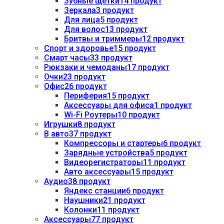
Зубные щетки
14 продукт
Зеркала
3 продукт
Для лица
5 продукт
Для волос
13 продукт
Бритвы и триммеры
12 продукт
Спорт и здоровье
15 продукт
Смарт часы
33 продукт
Рюкзаки и чемоданы
17 продукт
Очки
23 продукт
Офис
26 продукт
Периферия
15 продукт
Аксессуары для офиса
1 продукт
Wi-Fi Роутеры
10 продукт
Игрушки
8 продукт
В авто
37 продукт
Компрессоры и стартеры
6 продукт
Зарядные устройства
5 продукт
Видеорегистраторы
11 продукт
Авто аксессуары
15 продукт
Аудио
38 продукт
Яндекс станции
6 продукт
Наушники
21 продукт
Колонки
11 продукт
Аксессуары
77 продукт