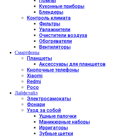
Помпы
Кухонные приборы
Блендеры
Контроль климата
Фильтры
Увлажнители
Очистители воздуха
Обогреватели
Вентиляторы
Смартфоны
Планшеты
Аксессуары для планшетов
Кнопочные телефоны
Xiaomi
Redmi
Poco
Лайфстайл
Электросамокаты
Фонари
Уход за собой
Ушные палочки
Маникюрные наборы
Ирригаторы
Зубные щетки