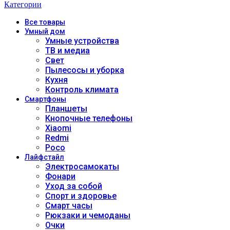
Категории
Все
товары
Умный дом
Умные устройства
ТВ и медиа
Свет
Пылесосы и уборка
Кухня
Контроль климата
Смартфоны
Планшеты
Кнопочные телефоны
Xiaomi
Redmi
Poco
Лайфстайл
Электросамокаты
Фонари
Уход за собой
Спорт и здоровье
Смарт часы
Рюкзаки и чемоданы
Очки