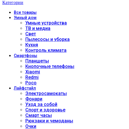
Категории
Все
товары
Умный дом
Умные устройства
ТВ и медиа
Свет
Пылесосы и уборка
Кухня
Контроль климата
Смартфоны
Планшеты
Кнопочные телефоны
Xiaomi
Redmi
Poco
Лайфстайл
Электросамокаты
Фонари
Уход за собой
Спорт и здоровье
Смарт часы
Рюкзаки и чемоданы
Очки