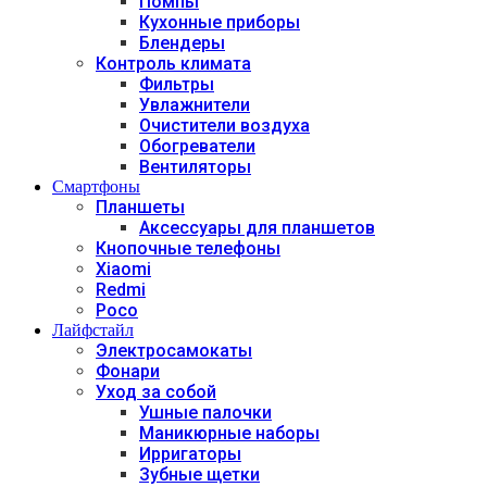
Помпы
Кухонные приборы
Блендеры
Контроль климата
Фильтры
Увлажнители
Очистители воздуха
Обогреватели
Вентиляторы
Смартфоны
Планшеты
Аксессуары для планшетов
Кнопочные телефоны
Xiaomi
Redmi
Poco
Лайфстайл
Электросамокаты
Фонари
Уход за собой
Ушные палочки
Маникюрные наборы
Ирригаторы
Зубные щетки