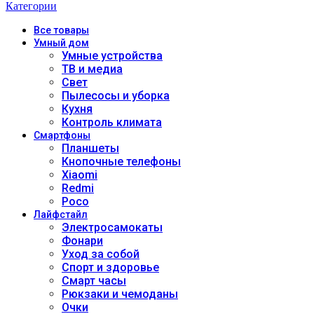
Категории
Все
товары
Умный дом
Умные устройства
ТВ и медиа
Свет
Пылесосы и уборка
Кухня
Контроль климата
Смартфоны
Планшеты
Кнопочные телефоны
Xiaomi
Redmi
Poco
Лайфстайл
Электросамокаты
Фонари
Уход за собой
Спорт и здоровье
Смарт часы
Рюкзаки и чемоданы
Очки