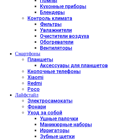
Помпы
Кухонные приборы
Блендеры
Контроль климата
Фильтры
Увлажнители
Очистители воздуха
Обогреватели
Вентиляторы
Смартфоны
Планшеты
Аксессуары для планшетов
Кнопочные телефоны
Xiaomi
Redmi
Poco
Лайфстайл
Электросамокаты
Фонари
Уход за собой
Ушные палочки
Маникюрные наборы
Ирригаторы
Зубные щетки