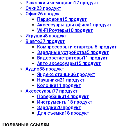
Рюкзаки и чемоданы
17 продукт
Очки
23 продукт
Офис
26 продукт
Периферия
15 продукт
Аксессуары для офиса
1 продукт
Wi-Fi Роутеры
10 продукт
Игрушки
8 продукт
В авто
37 продукт
Компрессоры и стартеры
6 продукт
Зарядные устройства
5 продукт
Видеорегистраторы
11 продукт
Авто аксессуары
15 продукт
Аудио
38 продукт
Яндекс станции
6 продукт
Наушники
21 продукт
Колонки
11 продукт
Аксессуары
77 продукт
Повербанки
14 продукт
Инструменты
18 продукт
Зарядки
20 продукт
Для съемки
18 продукт
Полезные ссылки