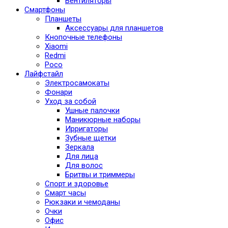
Вентиляторы
Смартфоны
Планшеты
Аксессуары для планшетов
Кнопочные телефоны
Xiaomi
Redmi
Poco
Лайфстайл
Электросамокаты
Фонари
Уход за собой
Ушные палочки
Маникюрные наборы
Ирригаторы
Зубные щетки
Зеркала
Для лица
Для волос
Бритвы и триммеры
Спорт и здоровье
Смарт часы
Рюкзаки и чемоданы
Очки
Офис