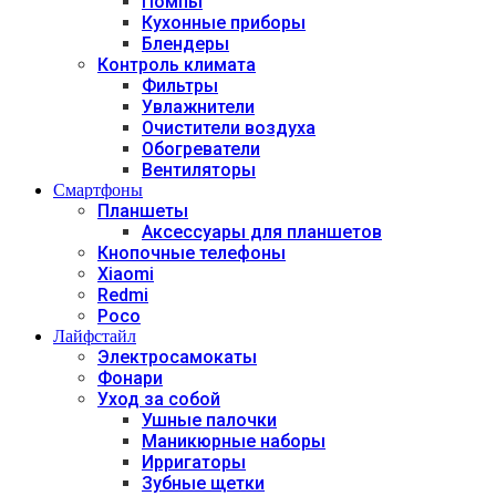
Помпы
Кухонные приборы
Блендеры
Контроль климата
Фильтры
Увлажнители
Очистители воздуха
Обогреватели
Вентиляторы
Смартфоны
Планшеты
Аксессуары для планшетов
Кнопочные телефоны
Xiaomi
Redmi
Poco
Лайфстайл
Электросамокаты
Фонари
Уход за собой
Ушные палочки
Маникюрные наборы
Ирригаторы
Зубные щетки