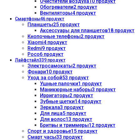
Очистители воздуха
10 продукт
Обогреватели
2 продукт
Вентиляторы
4 продукт
Смартфоны
46 продукт
Планшеты
25 продукт
Аксессуары для планшетов
18 продукт
Кнопочные телефоны
2 продукт
Xiaomi
4 продукт
Redmi
9 продукт
Poco
6 продукт
Лайфстайл
339 продукт
Электросамокаты
2 продукт
Фонари
10 продукт
Уход за собой
53 продукт
Ушные палочки
1 продукт
Маникюрные наборы
3 продукт
Ирригаторы
2 продукт
Зубные щетки
14 продукт
Зеркала
3 продукт
Для лица
5 продукт
Для волос
13 продукт
Бритвы и триммеры
12 продукт
Спорт и здоровье
15 продукт
Смарт часы
33 продукт