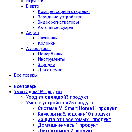
Игрушки
В авто
Компрессоры и стартеры
Зарядные устройства
Видеорегистраторы
Авто аксессуары
Аудио
Наушники
Колонки
Аксессуары
Повербанки
Инструменты
Зарядки
Для съемки
Все товары
Все
товары
Умный дом
189 продукт
Уход за одеждой
3 продукт
Умные устройства
25 продукт
Система Mi Smart Home
11 продукт
Камеры наблюдения
10 продукт
Защита от насекомых
1 продукт
Домашние часы
1 продукт
Для питомцев
2 продукт