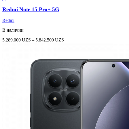
Redmi Note 15 Pro+ 5G
Redmi
В наличии
Диапазон
5.289.000
UZS
–
5.842.500
UZS
цен:
5.289.000 UZS
–
5.842.500 UZS