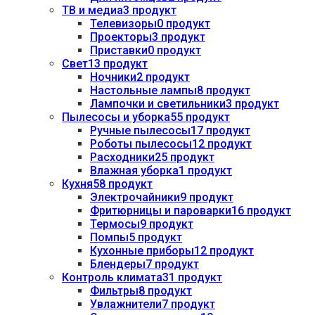
ТВ и медиа
3 продукт
Телевизоры
0 продукт
Проекторы
3 продукт
Приставки
0 продукт
Свет
13 продукт
Ночники
2 продукт
Настольные лампы
8 продукт
Лампочки и светильники
3 продукт
Пылесосы и уборка
55 продукт
Ручные пылесосы
17 продукт
Роботы пылесосы
12 продукт
Расходники
25 продукт
Влажная уборка
1 продукт
Кухня
58 продукт
Электрочайники
9 продукт
Фритюрницы и пароварки
16 продукт
Термосы
9 продукт
Помпы
5 продукт
Кухонные приборы
12 продукт
Блендеры
7 продукт
Контроль климата
31 продукт
Фильтры
8 продукт
Увлажнители
7 продукт