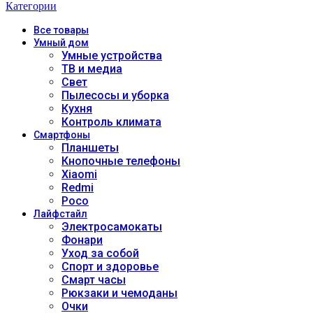
Категории
Все
товары
Умный дом
Умные устройства
ТВ и медиа
Свет
Пылесосы и уборка
Кухня
Контроль климата
Смартфоны
Планшеты
Кнопочные телефоны
Xiaomi
Redmi
Poco
Лайфстайл
Электросамокаты
Фонари
Уход за собой
Спорт и здоровье
Смарт часы
Рюкзаки и чемоданы
Очки