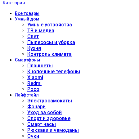
Категории
Все
товары
Умный дом
Умные устройства
ТВ и медиа
Свет
Пылесосы и уборка
Кухня
Контроль климата
Смартфоны
Планшеты
Кнопочные телефоны
Xiaomi
Redmi
Poco
Лайфстайл
Электросамокаты
Фонари
Уход за собой
Спорт и здоровье
Смарт часы
Рюкзаки и чемоданы
Очки