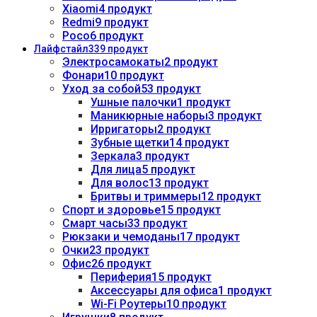
Xiaomi
4 продукт
Redmi
9 продукт
Poco
6 продукт
Лайфстайл
339 продукт
Электросамокаты
2 продукт
Фонари
10 продукт
Уход за собой
53 продукт
Ушные палочки
1 продукт
Маникюрные наборы
3 продукт
Ирригаторы
2 продукт
Зубные щетки
14 продукт
Зеркала
3 продукт
Для лица
5 продукт
Для волос
13 продукт
Бритвы и триммеры
12 продукт
Спорт и здоровье
15 продукт
Смарт часы
33 продукт
Рюкзаки и чемоданы
17 продукт
Очки
23 продукт
Офис
26 продукт
Периферия
15 продукт
Аксессуары для офиса
1 продукт
Wi-Fi Роутеры
10 продукт