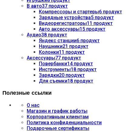
Игрушки
8 продукт
В авто
37 продукт
Компрессоры и стартеры
6 продукт
Зарядные устройства
5 продукт
Видеорегистраторы
11 продукт
Авто аксессуары
15 продукт
Аудио
38 продукт
Яндекс станции
6 продукт
Наушники
21 продукт
Колонки
11 продукт
Аксессуары
77 продукт
Повербанки
14 продукт
Инструменты
18 продукт
Зарядки
20 продукт
Для съемки
18 продукт
Полезные ссылки
О нас
Магазин и график работы
Корпоративным клиентам
Политика конфиденциальности
Подарочные сертификаты