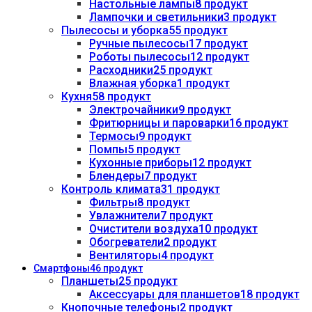
Настольные лампы
8 продукт
Лампочки и светильники
3 продукт
Пылесосы и уборка
55 продукт
Ручные пылесосы
17 продукт
Роботы пылесосы
12 продукт
Расходники
25 продукт
Влажная уборка
1 продукт
Кухня
58 продукт
Электрочайники
9 продукт
Фритюрницы и пароварки
16 продукт
Термосы
9 продукт
Помпы
5 продукт
Кухонные приборы
12 продукт
Блендеры
7 продукт
Контроль климата
31 продукт
Фильтры
8 продукт
Увлажнители
7 продукт
Очистители воздуха
10 продукт
Обогреватели
2 продукт
Вентиляторы
4 продукт
Смартфоны
46 продукт
Планшеты
25 продукт
Аксессуары для планшетов
18 продукт
Кнопочные телефоны
2 продукт