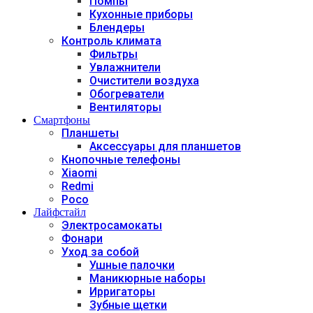
Помпы
Кухонные приборы
Блендеры
Контроль климата
Фильтры
Увлажнители
Очистители воздуха
Обогреватели
Вентиляторы
Смартфоны
Планшеты
Аксессуары для планшетов
Кнопочные телефоны
Xiaomi
Redmi
Poco
Лайфстайл
Электросамокаты
Фонари
Уход за собой
Ушные палочки
Маникюрные наборы
Ирригаторы
Зубные щетки