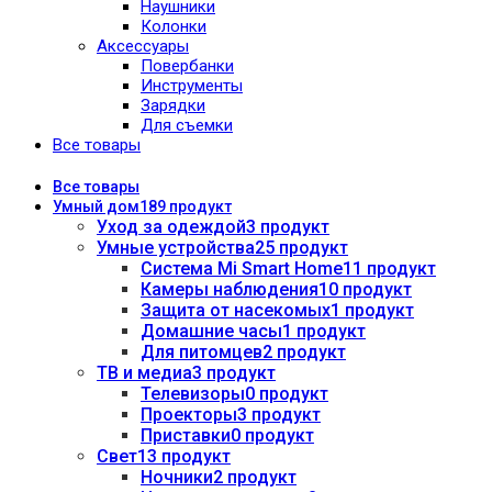
Наушники
Колонки
Аксессуары
Повербанки
Инструменты
Зарядки
Для съемки
Все товары
Все
товары
Умный дом
189 продукт
Уход за одеждой
3 продукт
Умные устройства
25 продукт
Система Mi Smart Home
11 продукт
Камеры наблюдения
10 продукт
Защита от насекомых
1 продукт
Домашние часы
1 продукт
Для питомцев
2 продукт
ТВ и медиа
3 продукт
Телевизоры
0 продукт
Проекторы
3 продукт
Приставки
0 продукт
Свет
13 продукт
Ночники
2 продукт