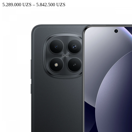
Диапазон
5.289.000
UZS
–
5.842.500
UZS
цен:
5.289.000 UZS
–
5.842.500 UZS