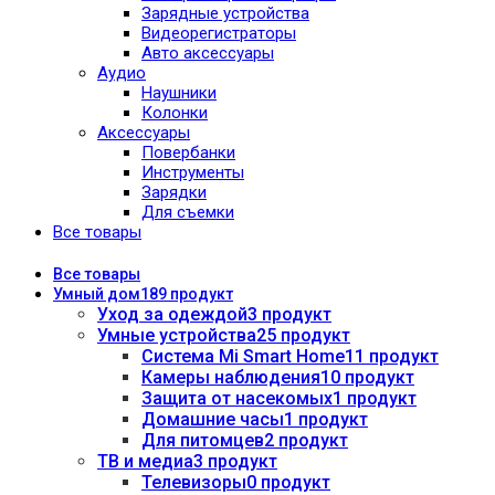
Зарядные устройства
Видеорегистраторы
Авто аксессуары
Аудио
Наушники
Колонки
Аксессуары
Повербанки
Инструменты
Зарядки
Для съемки
Все товары
Все
товары
Умный дом
189 продукт
Уход за одеждой
3 продукт
Умные устройства
25 продукт
Система Mi Smart Home
11 продукт
Камеры наблюдения
10 продукт
Защита от насекомых
1 продукт
Домашние часы
1 продукт
Для питомцев
2 продукт
ТВ и медиа
3 продукт
Телевизоры
0 продукт