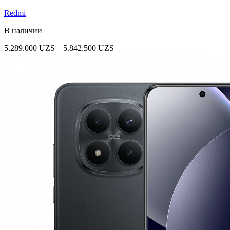
Redmi
В наличии
Диапазон
5.289.000
UZS
–
5.842.500
UZS
цен:
5.289.000 UZS
–
5.842.500 UZS