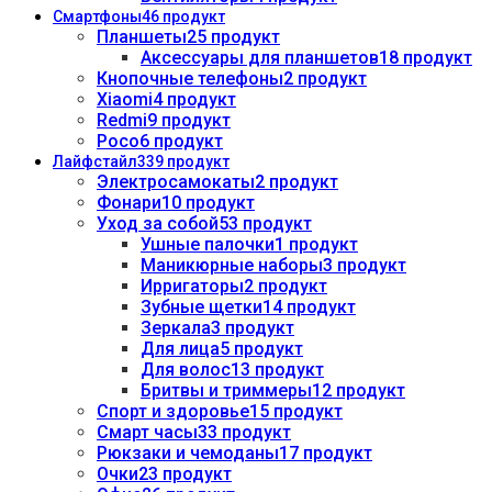
Смартфоны
46 продукт
Планшеты
25 продукт
Аксессуары для планшетов
18 продукт
Кнопочные телефоны
2 продукт
Xiaomi
4 продукт
Redmi
9 продукт
Poco
6 продукт
Лайфстайл
339 продукт
Электросамокаты
2 продукт
Фонари
10 продукт
Уход за собой
53 продукт
Ушные палочки
1 продукт
Маникюрные наборы
3 продукт
Ирригаторы
2 продукт
Зубные щетки
14 продукт
Зеркала
3 продукт
Для лица
5 продукт
Для волос
13 продукт
Бритвы и триммеры
12 продукт
Спорт и здоровье
15 продукт
Смарт часы
33 продукт
Рюкзаки и чемоданы
17 продукт
Очки
23 продукт