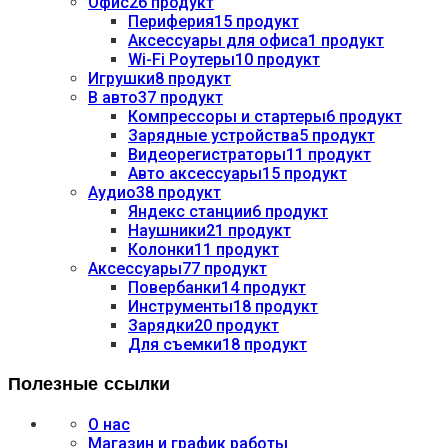
Офис
26 продукт
Периферия
15 продукт
Аксессуары для офиса
1 продукт
Wi-Fi Роутеры
10 продукт
Игрушки
8 продукт
В авто
37 продукт
Компрессоры и стартеры
6 продукт
Зарядные устройства
5 продукт
Видеорегистраторы
11 продукт
Авто аксессуары
15 продукт
Аудио
38 продукт
Яндекс станции
6 продукт
Наушники
21 продукт
Колонки
11 продукт
Аксессуары
77 продукт
Повербанки
14 продукт
Инструменты
18 продукт
Зарядки
20 продукт
Для съемки
18 продукт
Полезные ссылки
О нас
Магазин и график работы