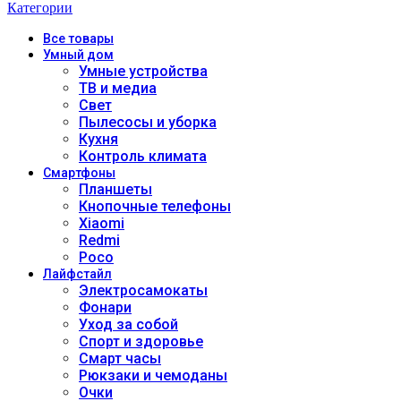
Категории
Все
товары
Умный дом
Умные устройства
ТВ и медиа
Свет
Пылесосы и уборка
Кухня
Контроль климата
Смартфоны
Планшеты
Кнопочные телефоны
Xiaomi
Redmi
Poco
Лайфстайл
Электросамокаты
Фонари
Уход за собой
Спорт и здоровье
Смарт часы
Рюкзаки и чемоданы
Очки