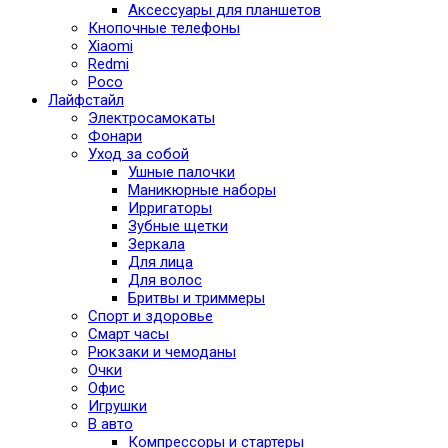
Аксессуары для планшетов
Кнопочные телефоны
Xiaomi
Redmi
Poco
Лайфстайл
Электросамокаты
Фонари
Уход за собой
Ушные палочки
Маникюрные наборы
Ирригаторы
Зубные щетки
Зеркала
Для лица
Для волос
Бритвы и триммеры
Спорт и здоровье
Смарт часы
Рюкзаки и чемоданы
Очки
Офис
Игрушки
В авто
Компрессоры и стартеры