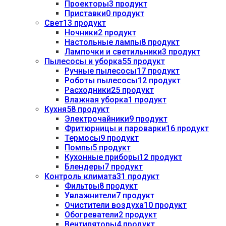
Проекторы
3 продукт
Приставки
0 продукт
Свет
13 продукт
Ночники
2 продукт
Настольные лампы
8 продукт
Лампочки и светильники
3 продукт
Пылесосы и уборка
55 продукт
Ручные пылесосы
17 продукт
Роботы пылесосы
12 продукт
Расходники
25 продукт
Влажная уборка
1 продукт
Кухня
58 продукт
Электрочайники
9 продукт
Фритюрницы и пароварки
16 продукт
Термосы
9 продукт
Помпы
5 продукт
Кухонные приборы
12 продукт
Блендеры
7 продукт
Контроль климата
31 продукт
Фильтры
8 продукт
Увлажнители
7 продукт
Очистители воздуха
10 продукт
Обогреватели
2 продукт
Вентиляторы
4 продукт