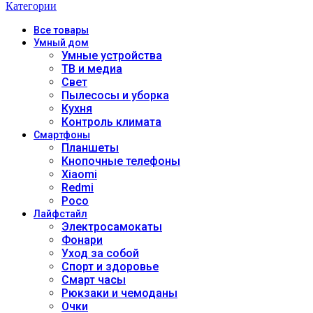
Категории
Все
товары
Умный дом
Умные устройства
ТВ и медиа
Свет
Пылесосы и уборка
Кухня
Контроль климата
Смартфоны
Планшеты
Кнопочные телефоны
Xiaomi
Redmi
Poco
Лайфстайл
Электросамокаты
Фонари
Уход за собой
Спорт и здоровье
Смарт часы
Рюкзаки и чемоданы
Очки