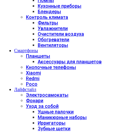
Помпы
Кухонные приборы
Блендеры
Контроль климата
Фильтры
Увлажнители
Очистители воздуха
Обогреватели
Вентиляторы
Смартфоны
Планшеты
Аксессуары для планшетов
Кнопочные телефоны
Xiaomi
Redmi
Poco
Лайфстайл
Электросамокаты
Фонари
Уход за собой
Ушные палочки
Маникюрные наборы
Ирригаторы
Зубные щетки