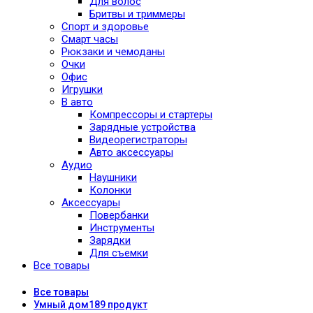
Для волос
Бритвы и триммеры
Спорт и здоровье
Смарт часы
Рюкзаки и чемоданы
Очки
Офис
Игрушки
В авто
Компрессоры и стартеры
Зарядные устройства
Видеорегистраторы
Авто аксессуары
Аудио
Наушники
Колонки
Аксессуары
Повербанки
Инструменты
Зарядки
Для съемки
Все товары
Все
товары
Умный дом
189 продукт