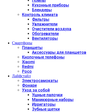
Помпы
Кухонные приборы
Блендеры
Контроль климата
Фильтры
Увлажнители
Очистители воздуха
Обогреватели
Вентиляторы
Смартфоны
Планшеты
Аксессуары для планшетов
Кнопочные телефоны
Xiaomi
Redmi
Poco
Лайфстайл
Электросамокаты
Фонари
Уход за собой
Ушные палочки
Маникюрные наборы
Ирригаторы
Зубные щетки