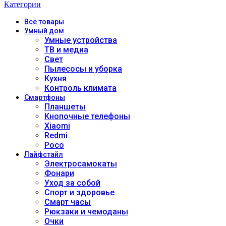
Категории
Все
товары
Умный дом
Умные устройства
ТВ и медиа
Свет
Пылесосы и уборка
Кухня
Контроль климата
Смартфоны
Планшеты
Кнопочные телефоны
Xiaomi
Redmi
Poco
Лайфстайл
Электросамокаты
Фонари
Уход за собой
Спорт и здоровье
Смарт часы
Рюкзаки и чемоданы
Очки