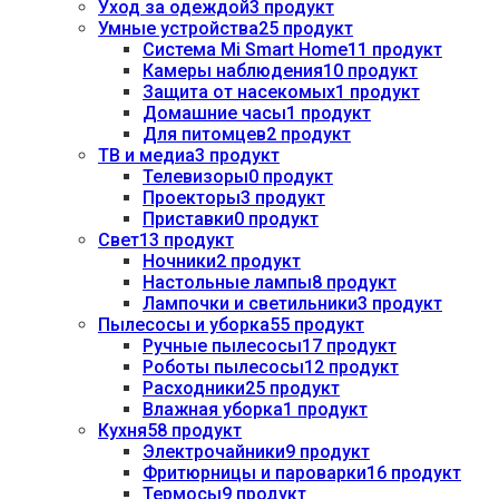
Уход за одеждой
3 продукт
Умные устройства
25 продукт
Система Mi Smart Home
11 продукт
Камеры наблюдения
10 продукт
Защита от насекомых
1 продукт
Домашние часы
1 продукт
Для питомцев
2 продукт
ТВ и медиа
3 продукт
Телевизоры
0 продукт
Проекторы
3 продукт
Приставки
0 продукт
Свет
13 продукт
Ночники
2 продукт
Настольные лампы
8 продукт
Лампочки и светильники
3 продукт
Пылесосы и уборка
55 продукт
Ручные пылесосы
17 продукт
Роботы пылесосы
12 продукт
Расходники
25 продукт
Влажная уборка
1 продукт
Кухня
58 продукт
Электрочайники
9 продукт
Фритюрницы и пароварки
16 продукт
Термосы
9 продукт