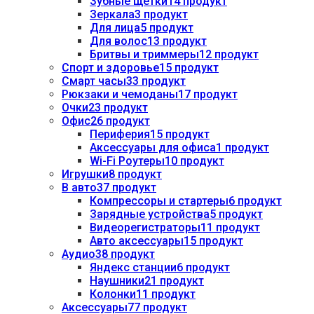
Зубные щетки
14 продукт
Зеркала
3 продукт
Для лица
5 продукт
Для волос
13 продукт
Бритвы и триммеры
12 продукт
Спорт и здоровье
15 продукт
Смарт часы
33 продукт
Рюкзаки и чемоданы
17 продукт
Очки
23 продукт
Офис
26 продукт
Периферия
15 продукт
Аксессуары для офиса
1 продукт
Wi-Fi Роутеры
10 продукт
Игрушки
8 продукт
В авто
37 продукт
Компрессоры и стартеры
6 продукт
Зарядные устройства
5 продукт
Видеорегистраторы
11 продукт
Авто аксессуары
15 продукт
Аудио
38 продукт
Яндекс станции
6 продукт
Наушники
21 продукт
Колонки
11 продукт
Аксессуары
77 продукт