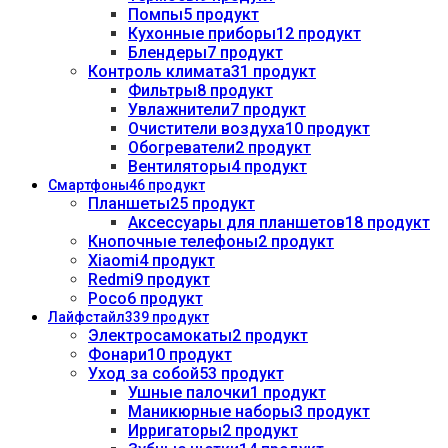
Помпы
5 продукт
Кухонные приборы
12 продукт
Блендеры
7 продукт
Контроль климата
31 продукт
Фильтры
8 продукт
Увлажнители
7 продукт
Очистители воздуха
10 продукт
Обогреватели
2 продукт
Вентиляторы
4 продукт
Смартфоны
46 продукт
Планшеты
25 продукт
Аксессуары для планшетов
18 продукт
Кнопочные телефоны
2 продукт
Xiaomi
4 продукт
Redmi
9 продукт
Poco
6 продукт
Лайфстайл
339 продукт
Электросамокаты
2 продукт
Фонари
10 продукт
Уход за собой
53 продукт
Ушные палочки
1 продукт
Маникюрные наборы
3 продукт
Ирригаторы
2 продукт