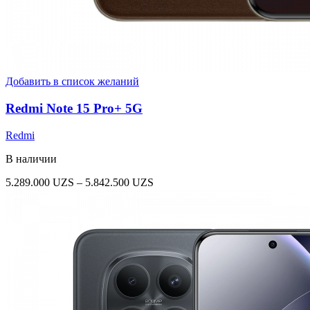
Добавить в список желаний
Redmi Note 15 Pro+ 5G
Redmi
В наличии
Диапазон
5.289.000
UZS
–
5.842.500
UZS
цен:
5.289.000 UZS
–
5.842.500 UZS