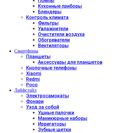
Помпы
Кухонные приборы
Блендеры
Контроль климата
Фильтры
Увлажнители
Очистители воздуха
Обогреватели
Вентиляторы
Смартфоны
Планшеты
Аксессуары для планшетов
Кнопочные телефоны
Xiaomi
Redmi
Poco
Лайфстайл
Электросамокаты
Фонари
Уход за собой
Ушные палочки
Маникюрные наборы
Ирригаторы
Зубные щетки