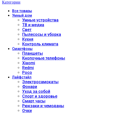
Категории
Все
товары
Умный дом
Умные устройства
ТВ и медиа
Свет
Пылесосы и уборка
Кухня
Контроль климата
Смартфоны
Планшеты
Кнопочные телефоны
Xiaomi
Redmi
Poco
Лайфстайл
Электросамокаты
Фонари
Уход за собой
Спорт и здоровье
Смарт часы
Рюкзаки и чемоданы
Очки