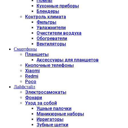
Помпы
Кухонные приборы
Блендеры
Контроль климата
Фильтры
Увлажнители
Очистители воздуха
Обогреватели
Вентиляторы
Смартфоны
Планшеты
Аксессуары для планшетов
Кнопочные телефоны
Xiaomi
Redmi
Poco
Лайфстайл
Электросамокаты
Фонари
Уход за собой
Ушные палочки
Маникюрные наборы
Ирригаторы
Зубные щетки