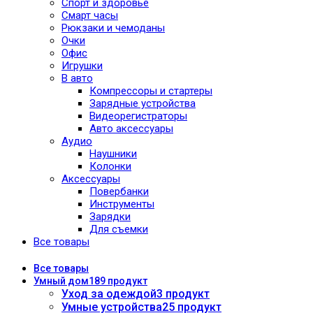
Спорт и здоровье
Смарт часы
Рюкзаки и чемоданы
Очки
Офис
Игрушки
В авто
Компрессоры и стартеры
Зарядные устройства
Видеорегистраторы
Авто аксессуары
Аудио
Наушники
Колонки
Аксессуары
Повербанки
Инструменты
Зарядки
Для съемки
Все товары
Все
товары
Умный дом
189 продукт
Уход за одеждой
3 продукт
Умные устройства
25 продукт