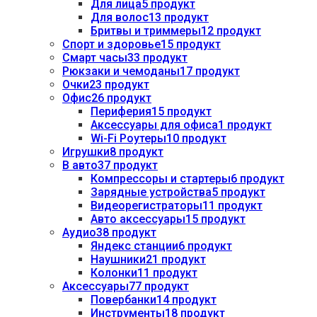
Для лица
5 продукт
Для волос
13 продукт
Бритвы и триммеры
12 продукт
Спорт и здоровье
15 продукт
Смарт часы
33 продукт
Рюкзаки и чемоданы
17 продукт
Очки
23 продукт
Офис
26 продукт
Периферия
15 продукт
Аксессуары для офиса
1 продукт
Wi-Fi Роутеры
10 продукт
Игрушки
8 продукт
В авто
37 продукт
Компрессоры и стартеры
6 продукт
Зарядные устройства
5 продукт
Видеорегистраторы
11 продукт
Авто аксессуары
15 продукт
Аудио
38 продукт
Яндекс станции
6 продукт
Наушники
21 продукт
Колонки
11 продукт
Аксессуары
77 продукт
Повербанки
14 продукт
Инструменты
18 продукт