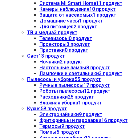
Система Mi Smart Home
11 продукт
Камеры наблюдения
10 продукт
Защита от насекомых
1 продукт
Домашние часы
1 продукт
Для питомцев
2 продукт
ТВ и медиа
3 продукт
Телевизоры
0 продукт
Проекторы
3 продукт
Приставки
0 продукт
Свет
13 продукт
Ночники
2 продукт
Настольные лампы
8 продукт
Лампочки и светильники
3 продукт
Пылесосы и уборка
55 продукт
Ручные пылесосы
17 продукт
Роботы пылесосы
12 продукт
Расходники
25 продукт
Влажная уборка
1 продукт
Кухня
58 продукт
Электрочайники
9 продукт
Фритюрницы и пароварки
16 продукт
Термосы
9 продукт
Помпы
5 продукт
Кухонные приборы
12 продукт