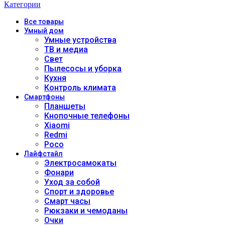
Категории
Все
товары
Умный дом
Умные устройства
ТВ и медиа
Свет
Пылесосы и уборка
Кухня
Контроль климата
Смартфоны
Планшеты
Кнопочные телефоны
Xiaomi
Redmi
Poco
Лайфстайл
Электросамокаты
Фонари
Уход за собой
Спорт и здоровье
Смарт часы
Рюкзаки и чемоданы
Очки