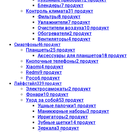
Блендеры
7 продукт
Контроль климата
31 продукт
Фильтры
8 продукт
Увлажнители
7 продукт
Очистители воздуха
10 продукт
Обогреватели
2 продукт
Вентиляторы
4 продукт
Смартфоны
46 продукт
Планшеты
25 продукт
Аксессуары для планшетов
18 продукт
Кнопочные телефоны
2 продукт
Xiaomi
4 продукт
Redmi
9 продукт
Poco
6 продукт
Лайфстайл
339 продукт
Электросамокаты
2 продукт
Фонари
10 продукт
Уход за собой
53 продукт
Ушные палочки
1 продукт
Маникюрные наборы
3 продукт
Ирригаторы
2 продукт
Зубные щетки
14 продукт
Зеркала
3 продукт