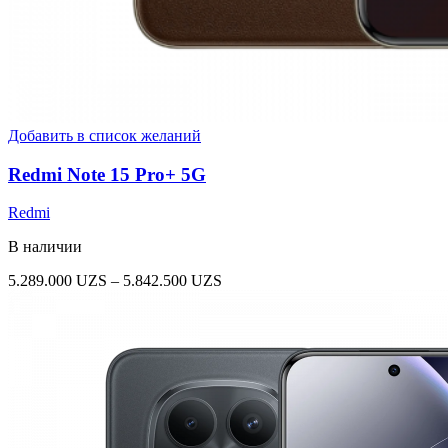
Добавить в список желаний
Redmi Note 15 Pro+ 5G
Redmi
В наличии
Диапазон
5.289.000
UZS
–
5.842.500
UZS
цен:
5.289.000 UZS
–
5.842.500 UZS